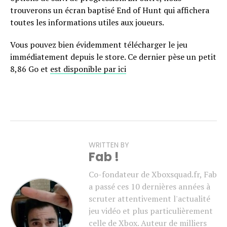
trouverons un écran baptisé End of Hunt qui affichera
toutes les informations utiles aux joueurs.
Vous pouvez bien évidemment télécharger le jeu
immédiatement depuis le store. Ce dernier pèse un petit
8,86 Go et
est disponible par ici
WRITTEN BY
Fab !
Co-fondateur de Xboxsquad.fr, Fab
a passé ces 10 dernières années à
scruter attentivement l'actualité
jeu vidéo et plus particulièrement
celle de Xbox. Auteur de milliers