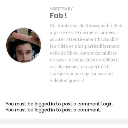
WRITTEN BY
Fab !
Co-fondateur de Xboxsquad.fr, Fab
a passé ces 10 dernières années à
scruter attentivement l'actualité
jeu vidéo et plus particulièrement
celle de Xbox. Auteur de milliers
de news, de centaines de vidéos il
est désormais un expert de la
marque qui partage sa passion
vidéoludique ici !
You must be logged in to post a comment
Login
You must be
logged in
to post a comment.