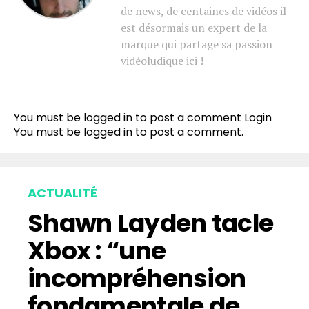
de news, de centaines de vidéos il
est désormais un expert de la
marque qui partage sa passion
vidéoludique ici !
You must be logged in to post a comment
Login
You must be
logged in
to post a comment.
ACTUALITÉ
Shawn Layden tacle
Xbox : “une
incompréhension
fondamentale de