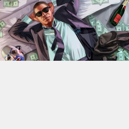
En 2022, Rockstar Games
dévoilaient les versions Xbox
Series X et Series S de
Grand Theft Auto V
.
Des versions
qui bénéficiant d’améliorations visuelles et techniques
par rapport aux moutures Xbox One mais qui n’était
alors pas gratuite. 4 ans plus tard, l’éditeur change sa
politique : à partir du 18 juin, elle ne coûtera plus rien, à
condition de posséder la version numérique du jeu sur