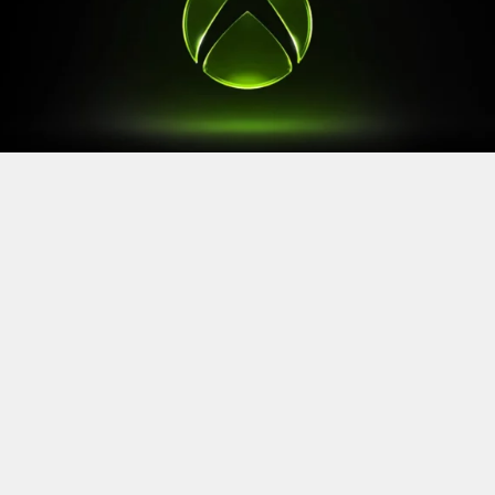
Après le
Xbox Games Showcase
de début juin, direction
l’Allemagne pour la prochaine grande échéance de
l’année vidéoludique. Car oui, Xbox a confirmé sa
présence à la Gamescom 2026, qui se tiendra du 26 au
30 août à Cologne.
Comme à son habitude, la marque y disposera d’un
stand permettant d’essayer ses prochaines sorties. Et si
Xbox reste discret sur le line-up présent, on sait déjà
que
Gears of War: E-Day
y aura une place particulière. Le