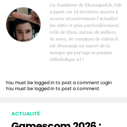
Co-fondateur de Xboxsquad.fr, Fab
a passé ces 10 dernières années à
scruter attentivement l'actualité
jeu vidéo et plus particulièrement
celle de Xbox. Auteur de milliers
de news, de centaines de vidéos il
est désormais un expert de la
marque qui partage sa passion
vidéoludique ici !
You must be logged in to post a comment
Login
You must be
logged in
to post a comment.
ACTUALITÉ
Gamescom 2026 :