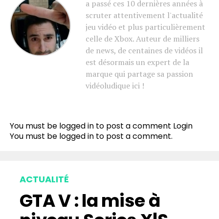
a passé ces 10 dernières années à
scruter attentivement l'actualité
jeu vidéo et plus particulièrement
celle de Xbox. Auteur de milliers
de news, de centaines de vidéos il
est désormais un expert de la
marque qui partage sa passion
vidéoludique ici !
You must be logged in to post a comment
Login
You must be
logged in
to post a comment.
ACTUALITÉ
GTA V : la mise à