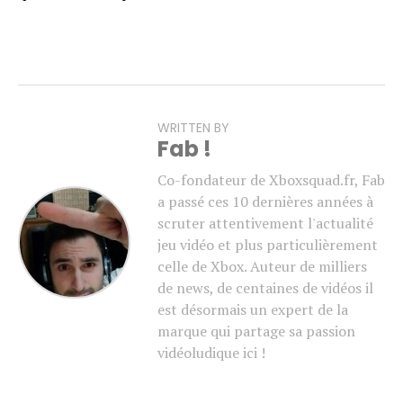
WRITTEN BY
Fab !
Co-fondateur de Xboxsquad.fr, Fab
a passé ces 10 dernières années à
scruter attentivement l'actualité
jeu vidéo et plus particulièrement
celle de Xbox. Auteur de milliers
de news, de centaines de vidéos il
est désormais un expert de la
marque qui partage sa passion
vidéoludique ici !