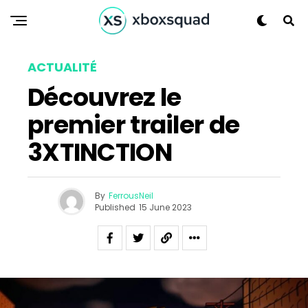
ACTUALITÉ
Flipboard
Découvrez le
Reddit
premier trailer de
Pinterest
Whatsapp
3XTINCTION
Email
By
FerrousNeil
Published
15 June 2023