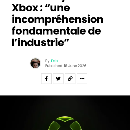
Xbox : “une
incompréhension
fondamentale de
l’industrie”
By
Fab !
Published
18 June 2026