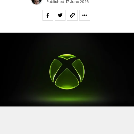
Published
17 June 2026
Après le
Xbox Games Showcase
de début juin, direction