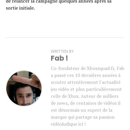
de relancer la campagne quelques années après sa
sortie initiale.
WRITTEN BY
Fab !
Co-fondateur de Xboxsquad.fr, Fab
a passé ces 10 dernières années à
scruter attentivement l'actualité
jeu vidéo et plus particulièrement
celle de Xbox. Auteur de milliers
de news, de centaines de vidéos il
est désormais un expert de la
marque qui partage sa passion
vidéoludique ici !