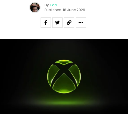
By
Fab !
Published
18 June 2026