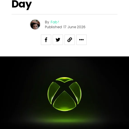
Day
By
Fab !
Published
17 June 2026