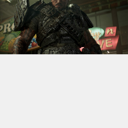
S’il fallait retenir un seul jeu du dernier
Xbox Games
Showcase,
beaucoup citeraient
Gears of War: E-Day
. Et
ça tombe bien, l’exclusivité console de The Coalition
était de retour aujourd’hui, cette fois à l’occasion du
State of Unreal 2026. A la clé : une nouvelle démo
technique mettant en avant, naturellement, la
puissance d’Unreal Engine.