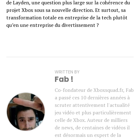
de Layden, une question plus large sur la cohérence du
projet Xbox sous sa nouvelle direction. Et surtout, sa
transformation totale en entreprise de la tech plutôt
qu’en une entreprise du divertissement ?
WRITTEN BY
Fab !
Co-fondateur de Xboxsquad.fr, Fab
a passé ces 10 dernières années à
scruter attentivement l'actualité
jeu vidéo et plus particulièrement
celle de Xbox. Auteur de milliers
de news, de centaines de vidéos il
est désormais un expert de la