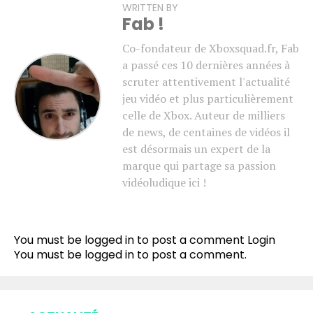
WRITTEN BY
Fab !
Co-fondateur de Xboxsquad.fr, Fab
a passé ces 10 dernières années à
scruter attentivement l'actualité
jeu vidéo et plus particulièrement
celle de Xbox. Auteur de milliers
de news, de centaines de vidéos il
est désormais un expert de la
marque qui partage sa passion
vidéoludique ici !
You must be logged in to post a comment
Login
You must be
logged in
to post a comment.