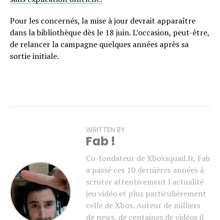
Pour les concernés, la mise à jour devrait apparaître
dans la bibliothèque dès le 18 juin. L’occasion, peut-être,
de relancer la campagne quelques années après sa
sortie initiale.
WRITTEN BY
Fab !
Co-fondateur de Xboxsquad.fr, Fab
a passé ces 10 dernières années à
scruter attentivement l'actualité
jeu vidéo et plus particulièrement
celle de Xbox. Auteur de milliers
de news, de centaines de vidéos il