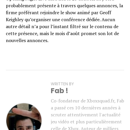
probablement présente à travers quelques annonces, la
firme préférant rejoindre le show animé par Geoff
Keighley qu’organiser une conférence dédiée. Aucun
autre détail n’a pour l’instant filtré sur le contenu de
cette présence, mais le mois d’août promet son lot de
nouvelles annonces.
WRITTEN BY
Fab !
Co-fondateur de Xboxsquad.fr, Fab
a passé ces 10 dernières années à
scruter attentivement l'actualité
jeu vidéo et plus particulièrement
celle de Xbox. Auteur de milliers