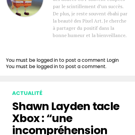
par le scintillement d’un succès.
De plus, je reste souvent ébahi par
la beauté des Pixel Art. Je cherche
à partager du positif dans la
bonne humeur et la bienveillance.
You must be logged in to post a comment
Login
You must be
logged in
to post a comment.
ACTUALITÉ
Shawn Layden tacle
Xbox : “une
incompréhension