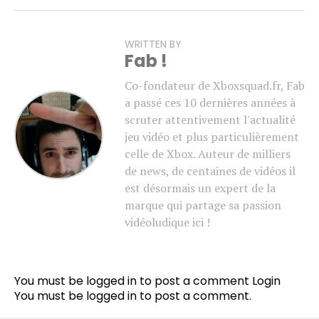
WRITTEN BY
Fab !
Co-fondateur de Xboxsquad.fr, Fab
a passé ces 10 dernières années à
scruter attentivement l'actualité
jeu vidéo et plus particulièrement
celle de Xbox. Auteur de milliers
de news, de centaines de vidéos il
est désormais un expert de la
marque qui partage sa passion
vidéoludique ici !
You must be logged in to post a comment
Login
You must be
logged in
to post a comment.