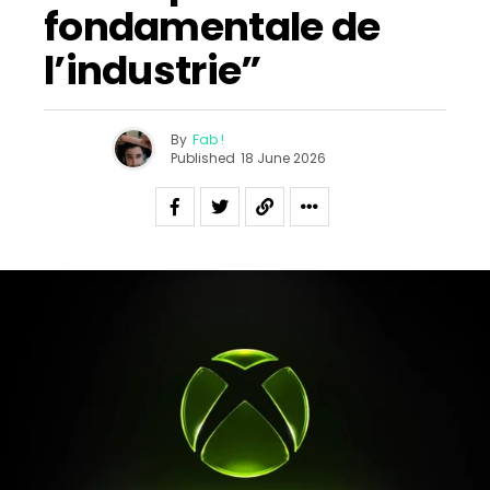
fondamentale de
l’industrie”
By
Fab !
Published
18 June 2026
Flipboard
Reddit
Pinterest
Whatsapp
Email