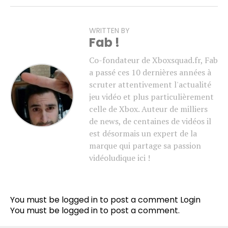
WRITTEN BY
Fab !
Co-fondateur de Xboxsquad.fr, Fab
a passé ces 10 dernières années à
scruter attentivement l'actualité
jeu vidéo et plus particulièrement
celle de Xbox. Auteur de milliers
de news, de centaines de vidéos il
est désormais un expert de la
marque qui partage sa passion
vidéoludique ici !
You must be logged in to post a comment
Login
You must be
logged in
to post a comment.