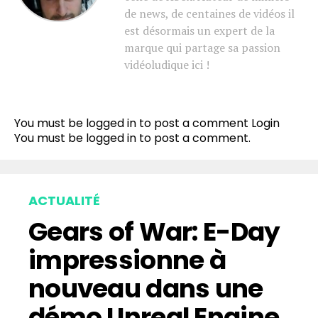
de news, de centaines de vidéos il
est désormais un expert de la
marque qui partage sa passion
vidéoludique ici !
You must be logged in to post a comment
Login
You must be
logged in
to post a comment.
ACTUALITÉ
Gears of War: E-Day
impressionne à
nouveau dans une
démo Unreal Engine