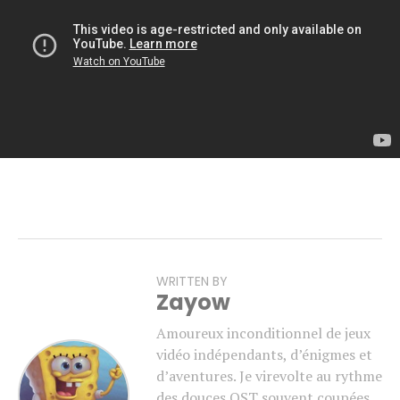
WRITTEN BY
Zayow
Amoureux inconditionnel de jeux
vidéo indépendants, d’énigmes et
d’aventures. Je virevolte au rythme
des douces OST souvent coupées