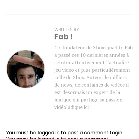
WRITTEN BY
Fab !
Co-fondateur de Xboxsquad.fr, Fab
a passé ces 10 dernières années à
scruter attentivement l'actualité
jeu vidéo et plus particulièrement
celle de Xbox. Auteur de milliers
de news, de centaines de vidéos il
est désormais un expert de la
marque qui partage sa passion
vidéoludique ici !
You must be logged in to post a comment
Login