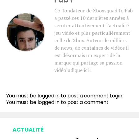
Co-fondateur de Xboxsquad.fr, Fab
a passé ces 10 dernières années à
scruter attentivement l'actualité
jeu vidéo et plus particulièrement
celle de Xbox. Auteur de milliers
de news, de centaines de vidéos il
est désormais un expert de la
marque qui partage sa passion
vidéoludique ici !
You must be logged in to post a comment
Login
You must be
logged in
to post a comment.
ACTUALITÉ