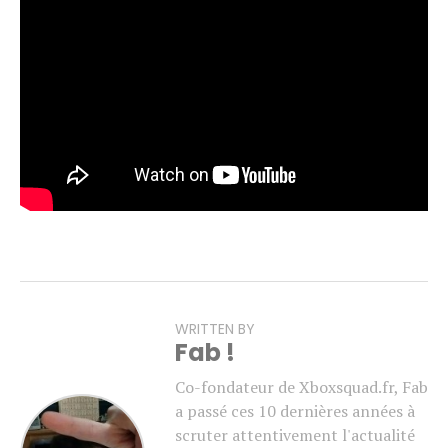
nouvelle cinématique
Raven Extract
, introduisant la
Spécialiste Daan Riggs.
Pour rappel,
Gears of War: E-Day
est attendu pour le 6
octobre. Une bêta ouverte est par ailleurs prévue en
août, réservée aux personnes ayant précommandé le jeu
(à voir si les abonnés Game Pass Ultimate y auront
également accès).
WRITTEN BY
Fab !
Co-fondateur de Xboxsquad.fr, Fab
a passé ces 10 dernières années à
scruter attentivement l'actualité