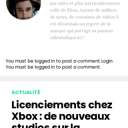
jeu vidéo et plus particulièrement
celle de Xbox. Auteur de milliers
de news, de centaines de vidéos il
est désormais un expert de la
marque qui partage sa passion
vidéoludique ici !
You must be logged in to post a comment
Login
You must be
logged in
to post a comment.
ACTUALITÉ
Licenciements chez
Xbox : de nouveaux
studios sur la