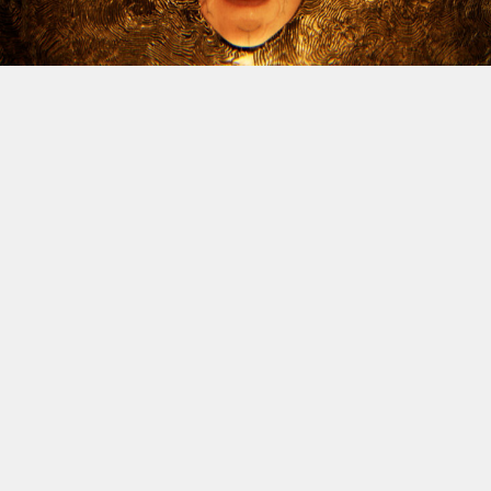
Le dossier des licenciements à venir chez Xbox continue
d’alimenter l’inquiétude, et Jason Schreier vient
d’apporter un nouvel éclairage sur la question. Le
journaliste de Bloomberg, réputé pour la fiabilité de ses
sources, a publié une vidéo YouTube de trente minutes
dans laquelle il revient sur les difficultés traversées par
la division ces dernières années, avant d’aborder la
situation actuelle. Et spoiler : il n’y a rien de réjouissant
à venir.
Schreier confirme donc que des vagues de licenciements
massives sont attendues à la fin de l’année fiscale de
Microsoft, le 30 juin. Comme annoncé depuis plusieurs
jours, Compulsion Games (
South of Midnight
), Double