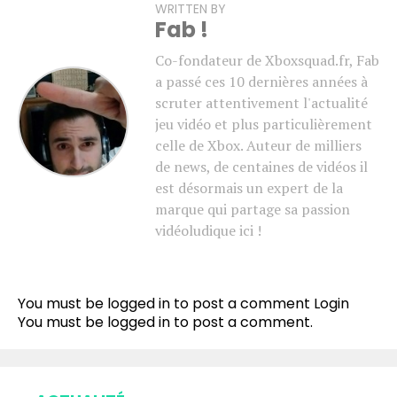
WRITTEN BY
Fab !
Co-fondateur de Xboxsquad.fr, Fab
a passé ces 10 dernières années à
scruter attentivement l'actualité
jeu vidéo et plus particulièrement
celle de Xbox. Auteur de milliers
de news, de centaines de vidéos il
est désormais un expert de la
marque qui partage sa passion
vidéoludique ici !
You must be logged in to post a comment
Login
You must be
logged in
to post a comment.