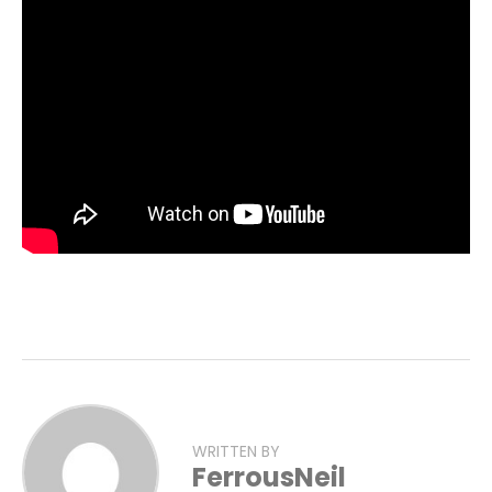
WRITTEN BY
FerrousNeil