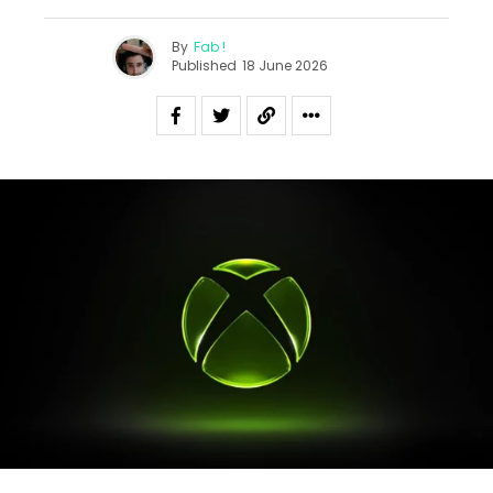
By
Fab !
Published
18 June 2026