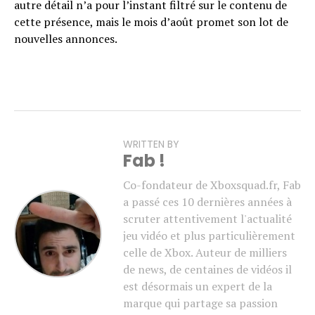
autre détail n’a pour l’instant filtré sur le contenu de
cette présence, mais le mois d’août promet son lot de
nouvelles annonces.
WRITTEN BY
Fab !
Co-fondateur de Xboxsquad.fr, Fab
a passé ces 10 dernières années à
scruter attentivement l'actualité
jeu vidéo et plus particulièrement
celle de Xbox. Auteur de milliers
de news, de centaines de vidéos il
est désormais un expert de la
marque qui partage sa passion