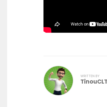
WRITTEN BY
TinouCL