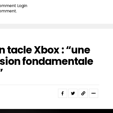
 comment
Login
comment.
 tacle Xbox : “une
sion fondamentale
”