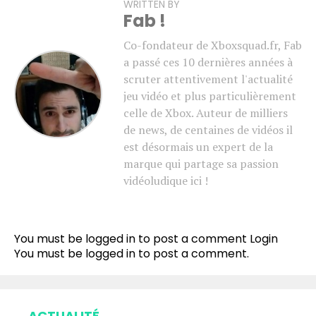
WRITTEN BY
Fab !
Co-fondateur de Xboxsquad.fr, Fab
a passé ces 10 dernières années à
scruter attentivement l'actualité
jeu vidéo et plus particulièrement
celle de Xbox. Auteur de milliers
de news, de centaines de vidéos il
est désormais un expert de la
marque qui partage sa passion
vidéoludique ici !
You must be logged in to post a comment
Login
You must be
logged in
to post a comment.
ACTUALITÉ