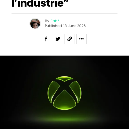
l’industrie”
By
Fab !
Published
18 June 2026