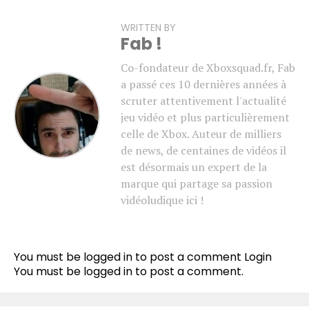
WRITTEN BY
Fab !
Co-fondateur de Xboxsquad.fr, Fab
a passé ces 10 dernières années à
scruter attentivement l'actualité
jeu vidéo et plus particulièrement
celle de Xbox. Auteur de milliers
de news, de centaines de vidéos il
est désormais un expert de la
marque qui partage sa passion
vidéoludique ici !
You must be logged in to post a comment
Login
You must be
logged in
to post a comment.