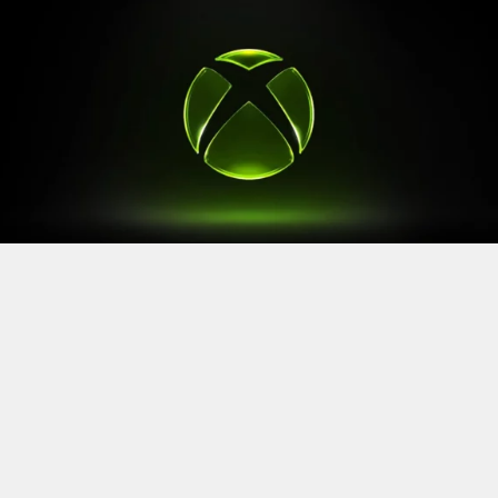
Après le
Xbox Games Showcase
de début juin, direction
l’Allemagne pour la prochaine grande échéance de
l’année vidéoludique. Car oui, Xbox a confirmé sa
présence à la Gamescom 2026, qui se tiendra du 26 au
30 août à Cologne.
Comme à son habitude, la marque y disposera d’un