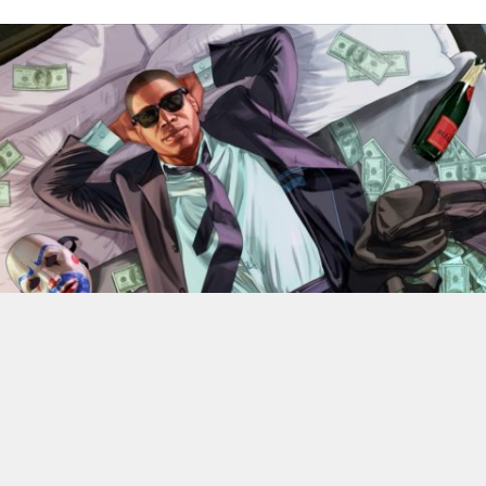
En 2022, Rockstar Games
dévoilaient les versions Xbox
Series X et Series S de
Grand Theft Auto V
.
Des versions
qui bénéficiant d’améliorations visuelles et techniques
par rapport aux moutures Xbox One mais qui n’était
alors pas gratuite. 4 ans plus tard, l’éditeur change sa