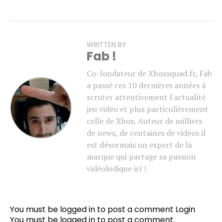
WRITTEN BY
Fab !
Co-fondateur de Xboxsquad.fr, Fab
a passé ces 10 dernières années à
scruter attentivement l'actualité
jeu vidéo et plus particulièrement
celle de Xbox. Auteur de milliers
de news, de centaines de vidéos il
est désormais un expert de la
marque qui partage sa passion
vidéoludique ici !
You must be logged in to post a comment
Login
You must be
logged in
to post a comment.