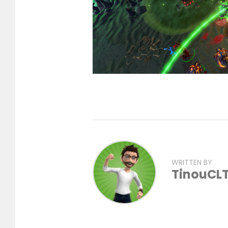
WRITTEN BY
TinouCL