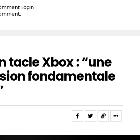
 comment
Login
comment.
 tacle Xbox : “une
sion fondamentale
”