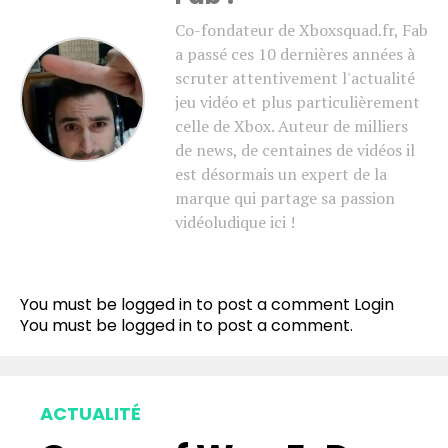
Co-fondateur de Xboxsquad.fr, Fab
a passé ces 10 dernières années à
scruter attentivement l'actualité
jeu vidéo et plus particulièrement
celle de Xbox. Auteur de milliers
de news, de centaines de vidéos il
est désormais un expert de la
marque qui partage sa passion
vidéoludique ici !
You must be logged in to post a comment
Login
You must be
logged in
to post a comment.
ACTUALITÉ