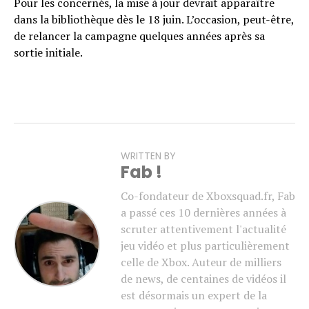
Pour les concernés, la mise à jour devrait apparaître
dans la bibliothèque dès le 18 juin. L’occasion, peut-être,
de relancer la campagne quelques années après sa
sortie initiale.
WRITTEN BY
Fab !
Co-fondateur de Xboxsquad.fr, Fab
a passé ces 10 dernières années à
scruter attentivement l'actualité
jeu vidéo et plus particulièrement
celle de Xbox. Auteur de milliers
de news, de centaines de vidéos il
est désormais un expert de la