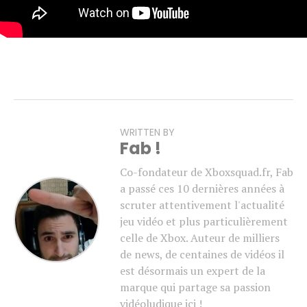
WRITTEN BY
Fab !
Co-fondateur de Xboxsquad.fr, Fab
a passé ces 10 dernières années à
scruter attentivement l'actualité
jeu vidéo et plus particulièrement
celle de Xbox. Auteur de milliers
de news, de centaines de vidéos il
est désormais un expert de la
marque qui partage sa passion
vidéoludique ici !