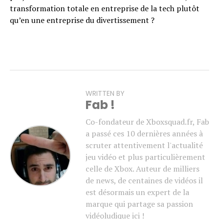
transformation totale en entreprise de la tech plutôt
qu’en une entreprise du divertissement ?
WRITTEN BY
Fab !
Co-fondateur de Xboxsquad.fr, Fab
a passé ces 10 dernières années à
scruter attentivement l'actualité
jeu vidéo et plus particulièrement
celle de Xbox. Auteur de milliers
de news, de centaines de vidéos il
est désormais un expert de la
marque qui partage sa passion
vidéoludique ici !