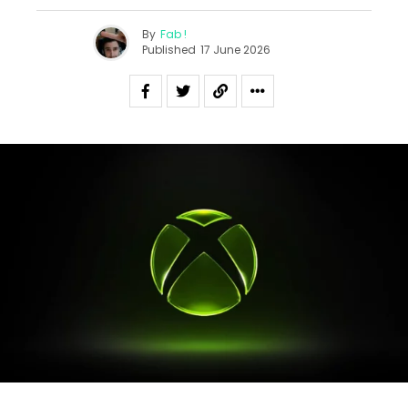
By
Fab !
Published
17 June 2026