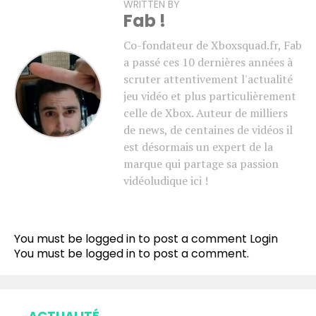
WRITTEN BY
Fab !
Co-fondateur de Xboxsquad.fr, Fab
a passé ces 10 dernières années à
scruter attentivement l'actualité
jeu vidéo et plus particulièrement
celle de Xbox. Auteur de milliers
de news, de centaines de vidéos il
est désormais un expert de la
marque qui partage sa passion
vidéoludique ici !
You must be logged in to post a comment
Login
You must be
logged in
to post a comment.
ACTUALITÉ