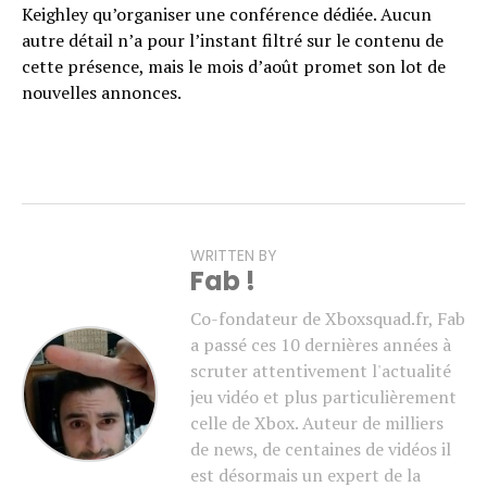
Keighley qu’organiser une conférence dédiée. Aucun
autre détail n’a pour l’instant filtré sur le contenu de
cette présence, mais le mois d’août promet son lot de
nouvelles annonces.
WRITTEN BY
Fab !
Co-fondateur de Xboxsquad.fr, Fab
a passé ces 10 dernières années à
scruter attentivement l'actualité
jeu vidéo et plus particulièrement
celle de Xbox. Auteur de milliers
de news, de centaines de vidéos il
est désormais un expert de la