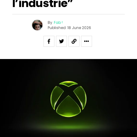
l’industrie”
By
Fab !
Published
18 June 2026