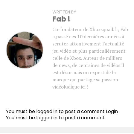
WRITTEN BY
Fab !
Co-fondateur de Xboxsquad.fr, Fab
a passé ces 10 dernières années à
scruter attentivement l'actualité
jeu vidéo et plus particulièrement
celle de Xbox. Auteur de milliers
de news, de centaines de vidéos il
est désormais un expert de la
marque qui partage sa passion
vidéoludique ici !
You must be logged in to post a comment
Login
You must be
logged in
to post a comment.