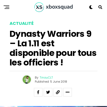
Reddit
Pinterest
Whatsapp
ACTUALITÉ
Email
Dynasty Warriors 9
– La 1.11 est
disponible pour tous
les officiers !
By
TinouCLT
Published
5 June 2018