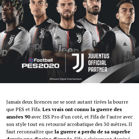
Flipboard
Jamais deux licences ne se sont autant tirées la bourre
Reddit
que PES et Fifa.
Les vrais ont connu la guerre des
Pinterest
années 90
avec ISS Pro d’un coté, et Fifa de l’autre avec
Whatsapp
son style tout en retourné acrobatique des 30 mètres. Il
faut reconnaître que
la guerre a perdu de sa superbe
Email
depuis une dizaine d’année
. Fifa a clairement dominé