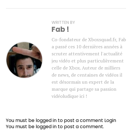
WRITTEN BY
Fab !
Co-fondateur de Xboxsquad.fr, Fab
a passé ces 10 dernières années à
scruter attentivement l'actualité
jeu vidéo et plus particulièrement
celle de Xbox. Auteur de milliers
de news, de centaines de vidéos il
est désormais un expert de la
marque qui partage sa passion
vidéoludique ici !
You must be logged in to post a comment
Login
You must be
logged in
to post a comment.