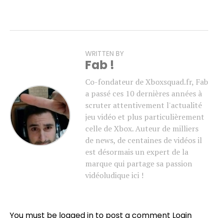
WRITTEN BY
Fab !
Co-fondateur de Xboxsquad.fr, Fab
a passé ces 10 dernières années à
scruter attentivement l'actualité
jeu vidéo et plus particulièrement
celle de Xbox. Auteur de milliers
de news, de centaines de vidéos il
est désormais un expert de la
marque qui partage sa passion
vidéoludique ici !
You must be logged in to post a comment
Login