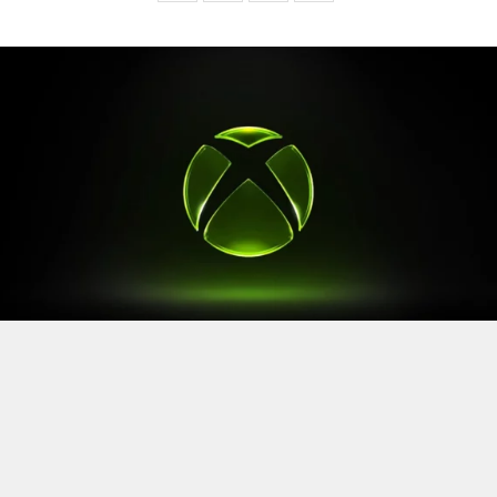
Après le
Xbox Games Showcase
de début juin, direction
l’Allemagne pour la prochaine grande échéance de
l’année vidéoludique. Car oui, Xbox a confirmé sa
présence à la Gamescom 2026, qui se tiendra du 26 au