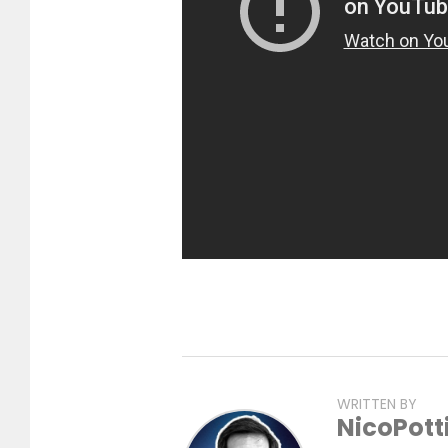
WRITTEN BY
NicoPott