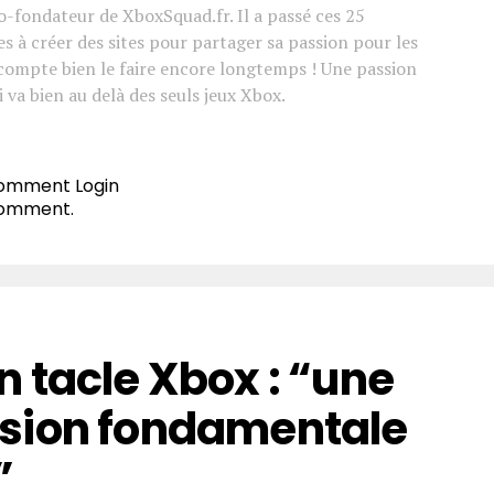
co-fondateur de XboxSquad.fr. Il a passé ces 25
s à créer des sites pour partager sa passion pour les
l compte bien le faire encore longtemps ! Une passion
 va bien au delà des seuls jeux Xbox.
 comment
Login
comment.
 tacle Xbox : “une
sion fondamentale
”