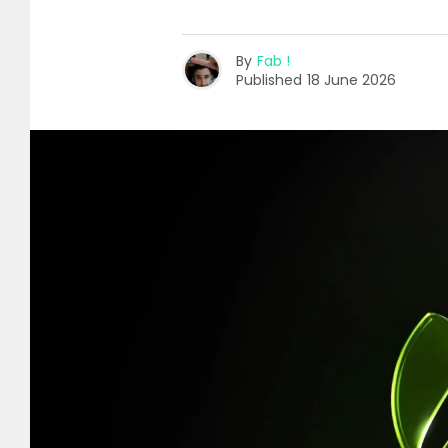
By
Fab !
Published
18 June 2026