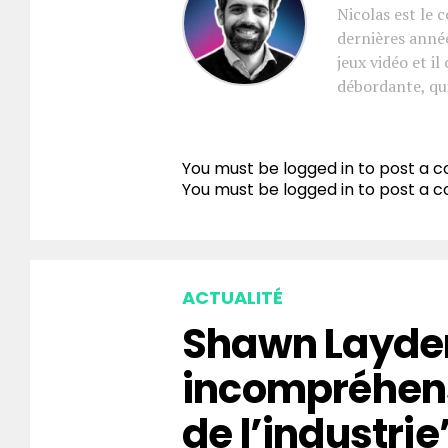
Nicolas est le 
dernières année
jeux vidéo et i
débordante, qui
You must be logged in to post a
You must be
logged in
to post a 
ACTUALITÉ
Shawn Layden
incompréhen
de l’industrie