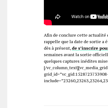
Afin de conclure cette actualité
rappelle que la date de sortie a é
dès à présent,
de s’inscrire pou
semaines avant la sortie officiel
quelques captures inédites mises
[/vc_column_text][vc_media_gri
grid_id=”vc_gid:1528723733908-
include=”23260,23263,23264,232