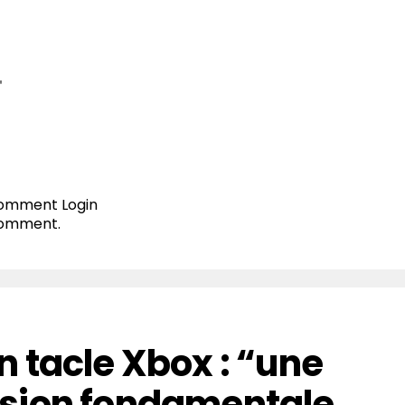
T
 comment
Login
comment.
 tacle Xbox : “une
sion fondamentale