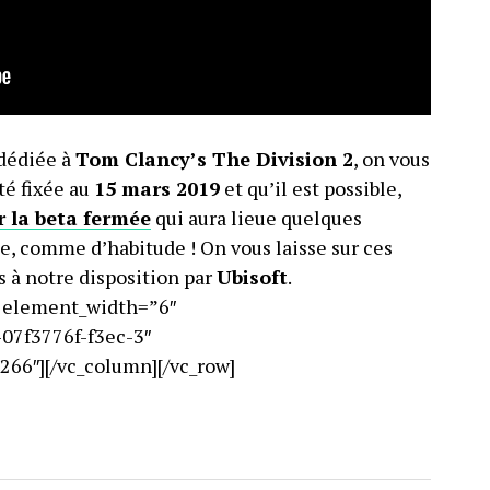
 dédiée à
Tom Clancy’s The Division 2
, on vous
té fixée au
15 mars 2019
et qu’il est possible,
r la beta fermée
qui aura lieue quelques
le, comme d’habitude ! On vous laisse sur ces
 à notre disposition par
Ubisoft
.
d element_width=”6″
07f3776f-f3ec-3″
66″][/vc_column][/vc_row]