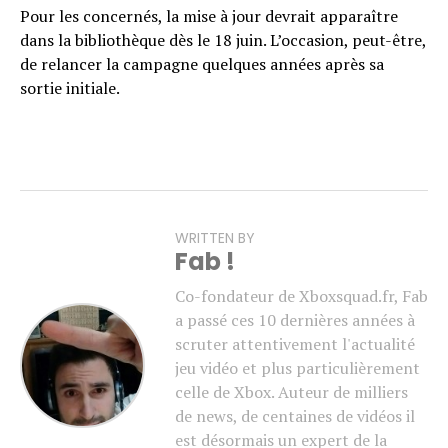
Pour les concernés, la mise à jour devrait apparaître
dans la bibliothèque dès le 18 juin. L’occasion, peut-être,
de relancer la campagne quelques années après sa
sortie initiale.
WRITTEN BY
Fab !
Co-fondateur de Xboxsquad.fr, Fab
a passé ces 10 dernières années à
scruter attentivement l'actualité
jeu vidéo et plus particulièrement
celle de Xbox. Auteur de milliers
de news, de centaines de vidéos il
est désormais un expert de la