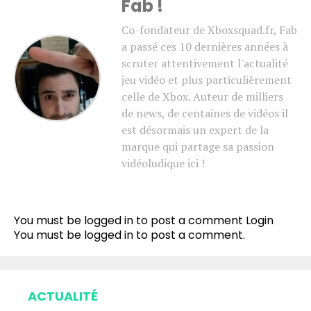
Fab !
Co-fondateur de Xboxsquad.fr, Fab
a passé ces 10 dernières années à
scruter attentivement l'actualité
jeu vidéo et plus particulièrement
celle de Xbox. Auteur de milliers
de news, de centaines de vidéos il
est désormais un expert de la
marque qui partage sa passion
vidéoludique ici !
You must be logged in to post a comment
Login
You must be
logged in
to post a comment.
ACTUALITÉ