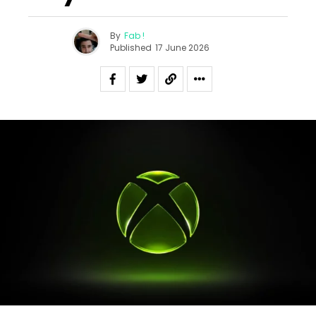
By
Fab !
Published
17 June 2026