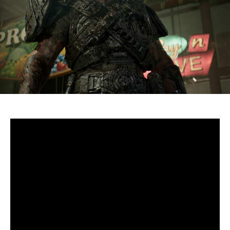
S’il fallait retenir un seul jeu du dernier
Xbox Games
Showcase,
beaucoup citeraient
Gears of War: E-Day
. Et
ça tombe bien, l’exclusivité console de The Coalition
était de retour aujourd’hui, cette fois à l’occasion du
State of Unreal 2026. A la clé : une nouvelle démo
technique mettant en avant, naturellement, la
puissance d’Unreal Engine.
Cette séquence, confirmée comme tournant sur Xbox