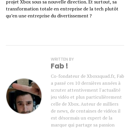
projet Xbox sous sa nouvelle direction. Et surtout, sa
transformation totale en entreprise de la tech plutôt
qu’en une entreprise du divertissement ?
WRITTEN BY
Fab !
Co-fondateur de Xboxsquad.fr, Fab
a passé ces 10 dernières années à
scruter attentivement l'actualité
jeu vidéo et plus particulièrement
celle de Xbox. Auteur de milliers
de news, de centaines de vidéos il
est désormais un expert de la
marque qui partage sa passion