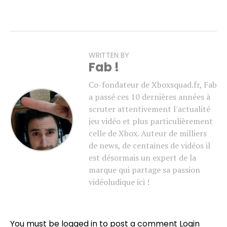
WRITTEN BY
Fab !
Co-fondateur de Xboxsquad.fr, Fab
a passé ces 10 dernières années à
scruter attentivement l'actualité
jeu vidéo et plus particulièrement
celle de Xbox. Auteur de milliers
de news, de centaines de vidéos il
est désormais un expert de la
marque qui partage sa passion
vidéoludique ici !
You must be logged in to post a comment
Login