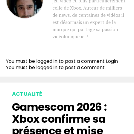
jeu vidéo et plus particulièrement
celle de Xbox. Auteur de milliers
de news, de centaines de vidéos il
est désormais un expert de la
marque qui partage sa passion
vidéoludique ici !
You must be logged in to post a comment
Login
You must be
logged in
to post a comment.
ACTUALITÉ
Gamescom 2026 :
Xbox confirme sa
présence et mise