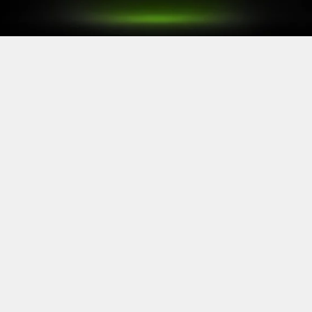
Après le
Xbox Games Showcase
de début juin, direction
l’Allemagne pour la prochaine grande échéance de
l’année vidéoludique. Car oui, Xbox a confirmé sa
présence à la Gamescom 2026, qui se tiendra du 26 au
30 août à Cologne.
Comme à son habitude, la marque y disposera d’un
stand permettant d’essayer ses prochaines sorties. Et si
Xbox reste discret sur le line-up présent, on sait déjà
que
Gears of War: E-Day
y aura une place particulière. Le
titre de The Coalition y sera en effet présent avec une
démo de sa campagne solo.
https://twitter.com/XboxFR/status/20672341