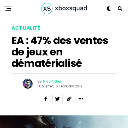
ACTUALITÉ
EA : 47% des ventes
de jeux en
dématérialisé
By
NicoPottier
Published
6 February 2019