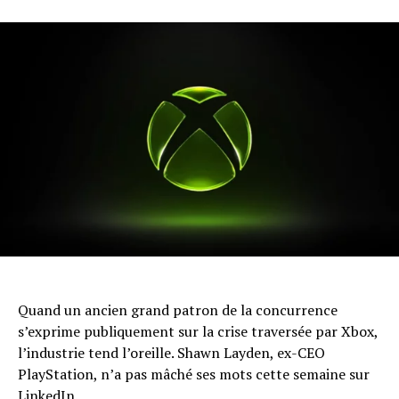
Quand un ancien grand patron de la concurrence
s’exprime publiquement sur la crise traversée par Xbox,
l’industrie tend l’oreille. Shawn Layden, ex-CEO
PlayStation, n’a pas mâché ses mots cette semaine sur
LinkedIn.