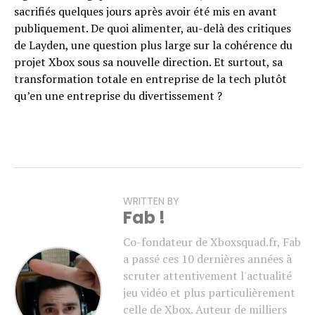
sacrifiés quelques jours après avoir été mis en avant
publiquement. De quoi alimenter, au-delà des critiques
de Layden, une question plus large sur la cohérence du
projet Xbox sous sa nouvelle direction. Et surtout, sa
transformation totale en entreprise de la tech plutôt
qu’en une entreprise du divertissement ?
WRITTEN BY
Fab !
Co-fondateur de Xboxsquad.fr, Fab
a passé ces 10 dernières années à
scruter attentivement l'actualité
jeu vidéo et plus particulièrement
celle de Xbox. Auteur de milliers