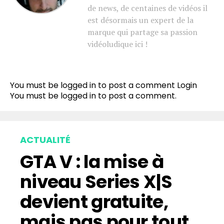
de news, de centaines de vidéos il
est désormais un expert de la
marque qui partage sa passion
vidéoludique ici !
You must be logged in to post a comment
Login
You must be
logged in
to post a comment.
ACTUALITÉ
GTA V : la mise à
niveau Series X|S
devient gratuite,
mais pas pour tout