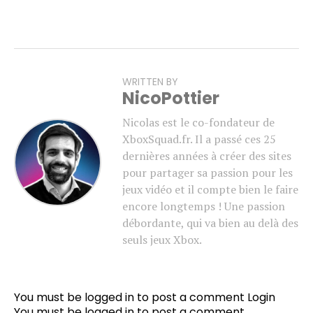
WRITTEN BY
NicoPottier
Nicolas est le co-fondateur de
XboxSquad.fr. Il a passé ces 25
dernières années à créer des sites
pour partager sa passion pour les
jeux vidéo et il compte bien le faire
encore longtemps ! Une passion
débordante, qui va bien au delà des
seuls jeux Xbox.
You must be logged in to post a comment
Login
You must be
logged in
to post a comment.