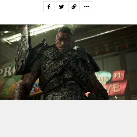
S’il fallait retenir un seul jeu du dernier
Xbox Games
Showcase,
beaucoup citeraient
Gears of War: E-Day
. Et