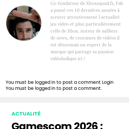
Co-fondateur de Xboxsquad.fr, Fab
a passé ces 10 dernières années à
scruter attentivement l'actualité
jeu vidéo et plus particulièrement
celle de Xbox. Auteur de milliers
de news, de centaines de vidéos il
est désormais un expert de la
marque qui partage sa passion
vidéoludique ici !
You must be logged in to post a comment
Login
You must be
logged in
to post a comment.
ACTUALITÉ
Gamescom 2026 :