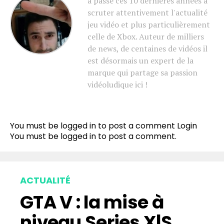
a passé ces 10 dernières années à
scruter attentivement l'actualité
jeu vidéo et plus particulièrement
celle de Xbox. Auteur de milliers
de news, de centaines de vidéos il
est désormais un expert de la
marque qui partage sa passion
vidéoludique ici !
You must be logged in to post a comment
Login
You must be
logged in
to post a comment.
ACTUALITÉ
GTA V : la mise à
niveau Series X|S