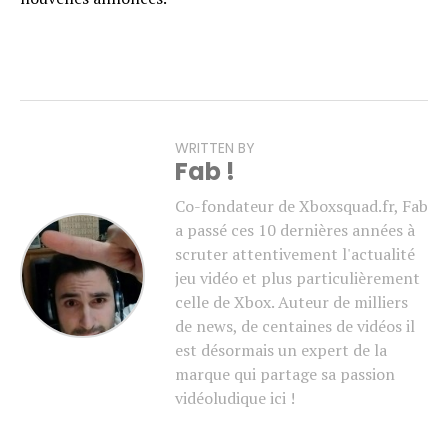
WRITTEN BY
Fab !
Co-fondateur de Xboxsquad.fr, Fab
a passé ces 10 dernières années à
scruter attentivement l'actualité
jeu vidéo et plus particulièrement
celle de Xbox. Auteur de milliers
de news, de centaines de vidéos il
est désormais un expert de la
marque qui partage sa passion
vidéoludique ici !