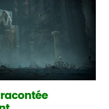
 racontée
nt