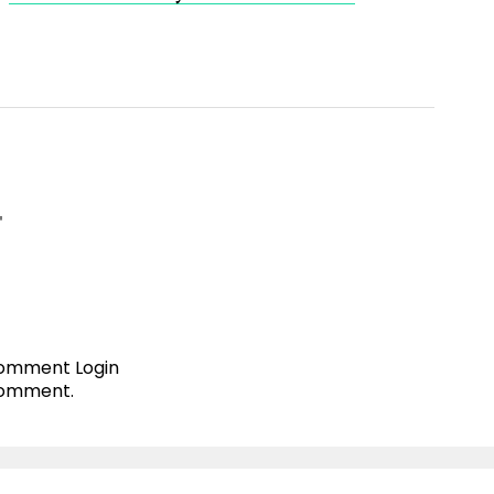
T
 comment
Login
comment.