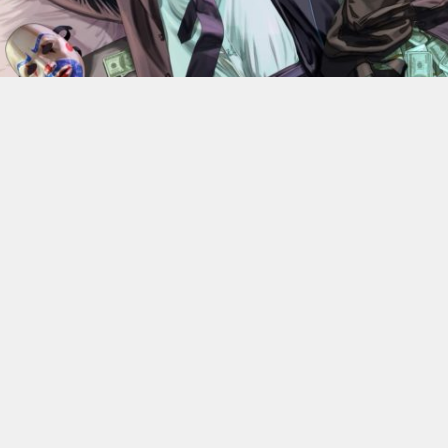
En 2022, Rockstar Games
dévoilaient les versions Xbox
Series X et Series S de
Grand Theft Auto V
.
Des versions
qui bénéficiant d’améliorations visuelles et techniques
par rapport aux moutures Xbox One mais qui n’était
alors pas gratuite. 4 ans plus tard, l’éditeur change sa
politique : à partir du 18 juin, elle ne coûtera plus rien, à
condition de posséder la version numérique du jeu sur
Xbox One.
C’est donc Rockstar qui a confirmé l’information. Les
détenteurs de la version PS4, quelle qu’elle soit, ou de la
version numérique Xbox One de GTA V pourront passer
gratuitement aux versions PS5 ou Xbox Series X|S. Cette