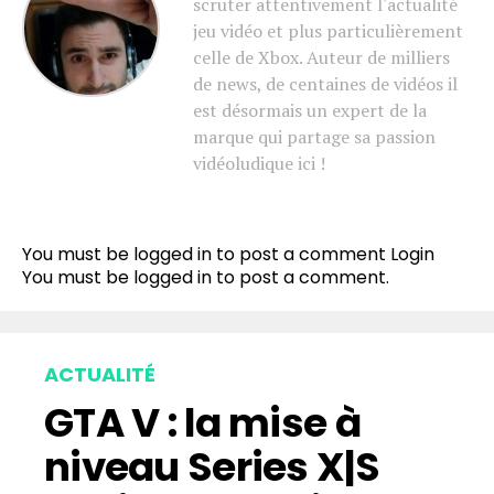
scruter attentivement l'actualité
jeu vidéo et plus particulièrement
celle de Xbox. Auteur de milliers
de news, de centaines de vidéos il
est désormais un expert de la
marque qui partage sa passion
vidéoludique ici !
You must be logged in to post a comment
Login
You must be
logged in
to post a comment.
ACTUALITÉ
GTA V : la mise à
niveau Series X|S