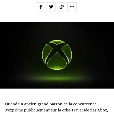
Quand un ancien grand patron de la concurrence
s’exprime publiquement sur la crise traversée par Xbox,