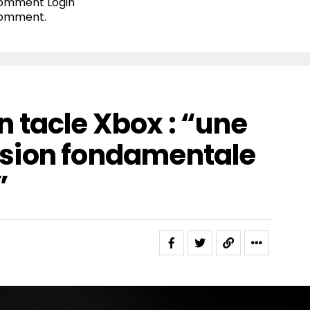
 comment
Login
comment.
 tacle Xbox : “une
sion fondamentale
”