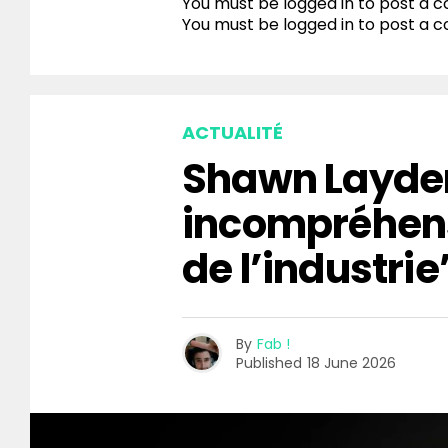
You must be logged in to post a
You must be
logged in
to post a 
ACTUALITÉ
Shawn Layden
incompréhen
de l’industrie
By
Fab !
Published
18 June 2026