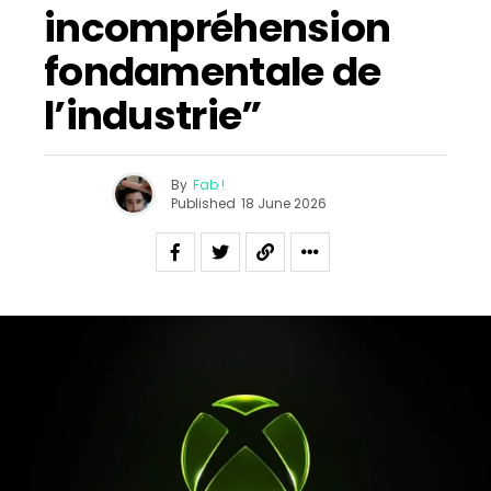
incompréhension
fondamentale de
l’industrie”
By
Fab !
Published
18 June 2026