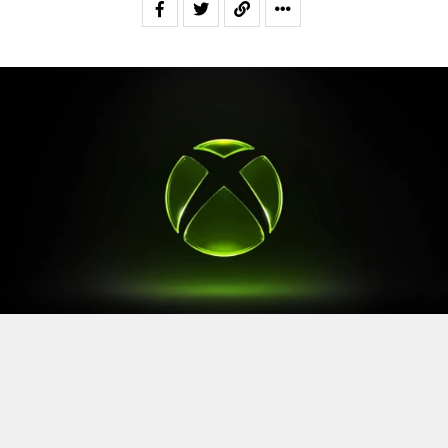
Après le
Xbox Games Showcase
de début juin, direction
l’Allemagne pour la prochaine grande échéance de
l’année vidéoludique. Car oui, Xbox a confirmé sa