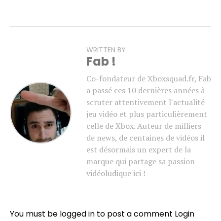
WRITTEN BY
Fab !
Co-fondateur de Xboxsquad.fr, Fab
a passé ces 10 dernières années à
scruter attentivement l'actualité
jeu vidéo et plus particulièrement
celle de Xbox. Auteur de milliers
de news, de centaines de vidéos il
est désormais un expert de la
marque qui partage sa passion
vidéoludique ici !
You must be logged in to post a comment
Login