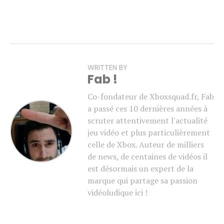
WRITTEN BY
Fab !
Co-fondateur de Xboxsquad.fr, Fab
a passé ces 10 dernières années à
scruter attentivement l'actualité
jeu vidéo et plus particulièrement
celle de Xbox. Auteur de milliers
de news, de centaines de vidéos il
est désormais un expert de la
marque qui partage sa passion
vidéoludique ici !