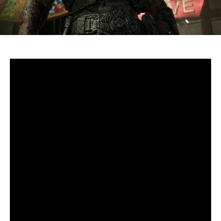
S’il fallait retenir un seul jeu du dernier
Xbox Games
Showcase,
beaucoup citeraient
Gears of War: E-Day
. Et
ça tombe bien, l’exclusivité console de The Coalition
était de retour aujourd’hui, cette fois à l’occasion du
State of Unreal 2026. A la clé : une nouvelle démo
technique mettant en avant, naturellement, la
puissance d’Unreal Engine.
Cette séquence, confirmée comme tournant sur Xbox
Series X à 60 images par seconde, a été commentée par
Kate Rayner, Directrice Technique chez The Coalition.
Elle y détaille plusieurs prouesses visuelles, notamment
sur l’éclairage, tout en soulignant que le jeu pousse
Unreal Engine 5 et le matériel qui le fait fonctionner