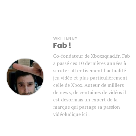
WRITTEN BY
Fab !
Co-fondateur de Xboxsquad.fr, Fab
a passé ces 10 dernières années à
scruter attentivement l'actualité
jeu vidéo et plus particulièrement
celle de Xbox. Auteur de milliers
de news, de centaines de vidéos il
est désormais un expert de la
marque qui partage sa passion
vidéoludique ici !