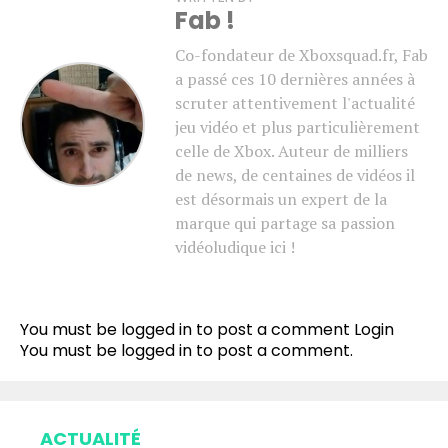
Fab !
Co-fondateur de Xboxsquad.fr, Fab
a passé ces 10 dernières années à
scruter attentivement l'actualité
jeu vidéo et plus particulièrement
celle de Xbox. Auteur de milliers
de news, de centaines de vidéos il
est désormais un expert de la
marque qui partage sa passion
vidéoludique ici !
You must be logged in to post a comment
Login
You must be
logged in
to post a comment.
ACTUALITÉ