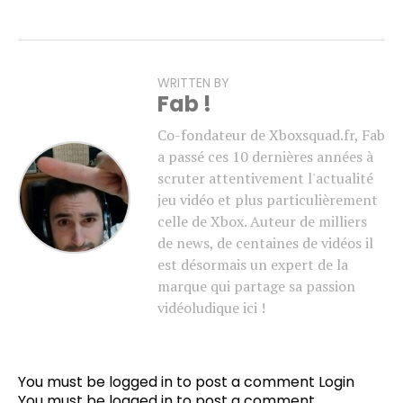
WRITTEN BY
Fab !
Co-fondateur de Xboxsquad.fr, Fab
a passé ces 10 dernières années à
scruter attentivement l'actualité
jeu vidéo et plus particulièrement
celle de Xbox. Auteur de milliers
de news, de centaines de vidéos il
est désormais un expert de la
marque qui partage sa passion
vidéoludique ici !
You must be logged in to post a comment
Login
You must be
logged in
to post a comment.