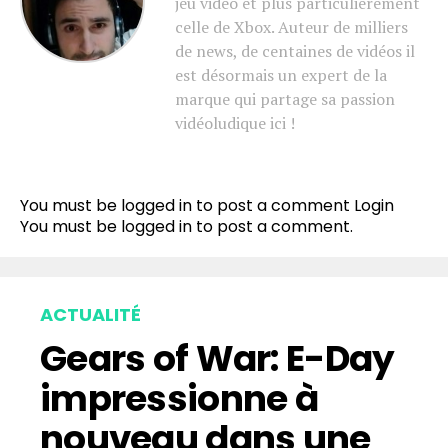
jeu vidéo et plus particulièrement
celle de Xbox. Auteur de milliers
de news, de centaines de vidéos il
est désormais un expert de la
marque qui partage sa passion
vidéoludique ici !
You must be logged in to post a comment
Login
You must be
logged in
to post a comment.
ACTUALITÉ
Gears of War: E-Day
impressionne à
nouveau dans une