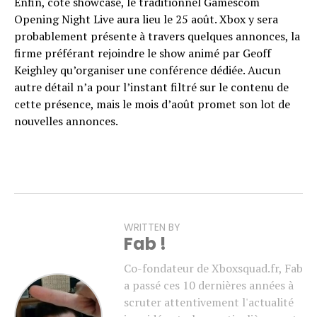
Enfin, côté showcase, le traditionnel Gamescom
Opening Night Live aura lieu le 25 août. Xbox y sera
probablement présente à travers quelques annonces, la
firme préférant rejoindre le show animé par Geoff
Keighley qu’organiser une conférence dédiée. Aucun
autre détail n’a pour l’instant filtré sur le contenu de
cette présence, mais le mois d’août promet son lot de
nouvelles annonces.
WRITTEN BY
Fab !
Co-fondateur de Xboxsquad.fr, Fab
a passé ces 10 dernières années à
scruter attentivement l'actualité