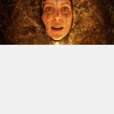
Le dossier des licenciements à venir chez Xbox continue
d’alimenter l’inquiétude, et Jason Schreier vient
d’apporter un nouvel éclairage sur la question. Le
journaliste de Bloomberg, réputé pour la fiabilité de ses
sources, a publié une vidéo YouTube de trente minutes
dans laquelle il revient sur les difficultés traversées par
la division ces dernières années, avant d’aborder la
situation actuelle. Et spoiler : il n’y a rien de réjouissant
à venir.