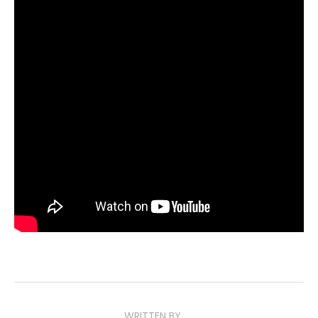
dans ses derniers retranchements.
À l’issue de la présentation, Rayner s’est dite fière du
travail accompli par son équipe sur le projet.
L’événement a également été l’occasion de diffuser une
nouvelle cinématique
Raven Extract
, introduisant la
Spécialiste Daan Riggs.
Pour rappel,
Gears of War: E-Day
est attendu pour le 6
octobre. Une bêta ouverte est par ailleurs prévue en
août, réservée aux personnes ayant précommandé le jeu
(à voir si les abonnés Game Pass Ultimate y auront
également accès).
WRITTEN BY