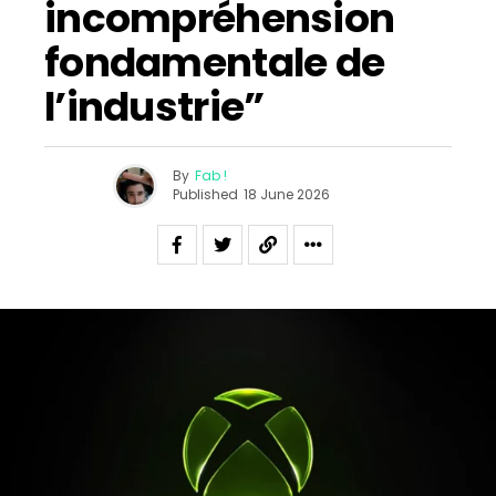
incompréhension
fondamentale de
l’industrie”
By
Fab !
Published
18 June 2026