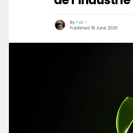
de l’industrie
By
Fab !
Published
18 June 2026