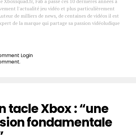
e Xboxsquad.fr, Fab a passé ces 10 dernières années à
vement l'actualité jeu vidéo et plus particulièrement
Auteur de milliers de news, de centaines de vidéos il est
xpert de la marque qui partage sa passion vidéoludique
 comment
Login
comment.
 tacle Xbox : “une
sion fondamentale