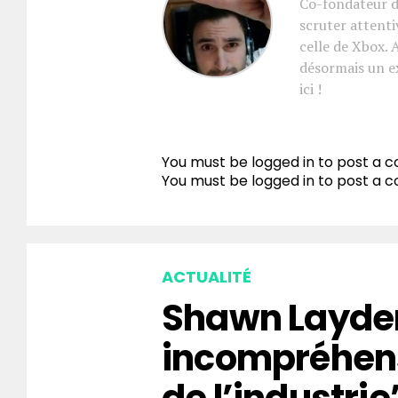
Co-fondateur d
scruter attenti
celle de Xbox. 
désormais un e
ici !
You must be logged in to post a
You must be
logged in
to post a 
ACTUALITÉ
Shawn Layden
incompréhen