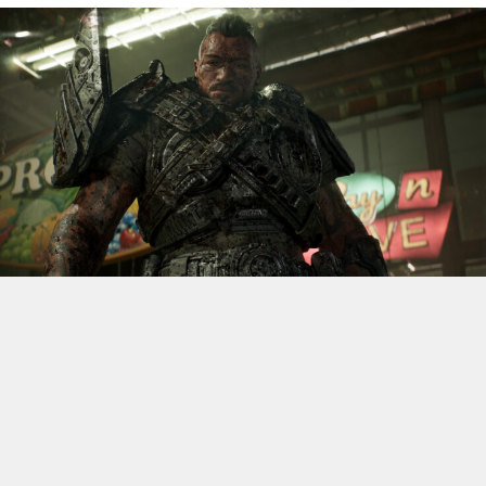
S’il fallait retenir un seul jeu du dernier
Xbox Games
Showcase,
beaucoup citeraient
Gears of War: E-Day
. Et
ça tombe bien, l’exclusivité console de The Coalition
était de retour aujourd’hui, cette fois à l’occasion du
State of Unreal 2026. A la clé : une nouvelle démo