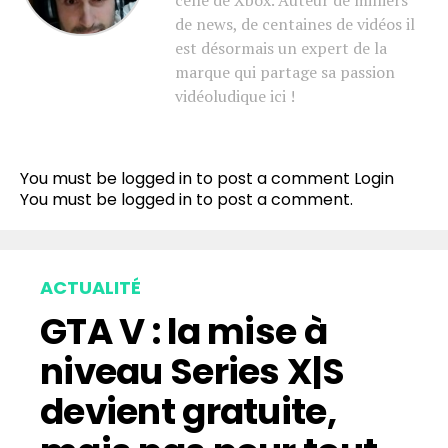
celle de Xbox. Auteur de milliers
de news, de centaines de vidéos il
est désormais un expert de la
marque qui partage sa passion
vidéoludique ici !
You must be logged in to post a comment
Login
You must be
logged in
to post a comment.
ACTUALITÉ
GTA V : la mise à
niveau Series X|S
devient gratuite,