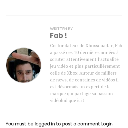
WRITTEN BY
Fab !
Co-fondateur de Xboxsquad.fr, Fab
a passé ces 10 dernières années à
scruter attentivement l'actualité
jeu vidéo et plus particulièrement
celle de Xbox. Auteur de milliers
de news, de centaines de vidéos il
est désormais un expert de la
marque qui partage sa passion
vidéoludique ici !
Flipboard
Reddit
You must be logged in to post a comment
Login