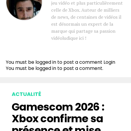
jeu vidéo et plus particulièrement
celle de Xbox. Auteur de milliers
de news, de centaines de vidéos il
est désormais un expert de la
marque qui partage sa passion
vidéoludique ici !
You must be logged in to post a comment
Login
You must be
logged in
to post a comment.
ACTUALITÉ
Gamescom 2026 :
Xbox confirme sa
présence et mise