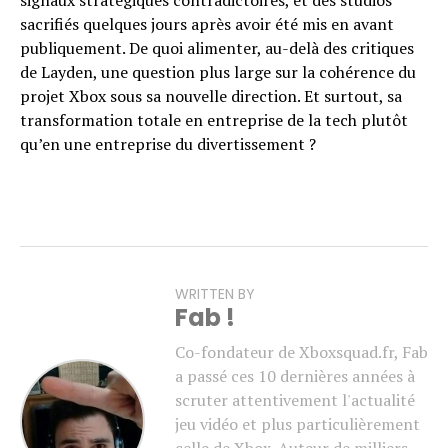
signaux stratégiques contradictoires, et des studios
sacrifiés quelques jours après avoir été mis en avant
publiquement. De quoi alimenter, au-delà des critiques
de Layden, une question plus large sur la cohérence du
projet Xbox sous sa nouvelle direction. Et surtout, sa
transformation totale en entreprise de la tech plutôt
qu’en une entreprise du divertissement ?
WRITTEN BY
Fab !
Co-fondateur de Xboxsquad.fr, Fab
a passé ces 10 dernières années à
scruter attentivement l'actualité
jeu vidéo et plus particulièrement