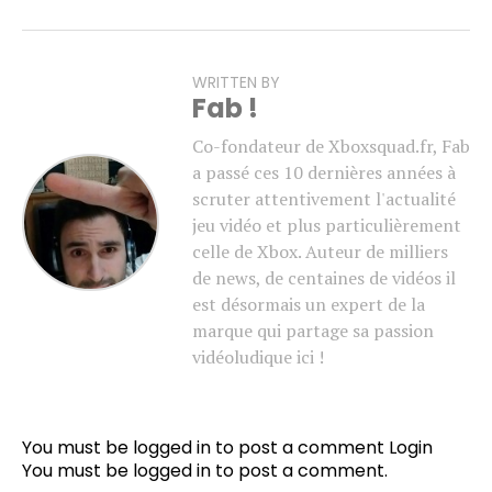
WRITTEN BY
Fab !
Co-fondateur de Xboxsquad.fr, Fab
a passé ces 10 dernières années à
scruter attentivement l'actualité
jeu vidéo et plus particulièrement
celle de Xbox. Auteur de milliers
de news, de centaines de vidéos il
est désormais un expert de la
marque qui partage sa passion
vidéoludique ici !
You must be logged in to post a comment
Login
You must be
logged in
to post a comment.