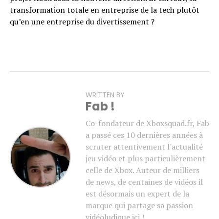
transformation totale en entreprise de la tech plutôt
qu’en une entreprise du divertissement ?
WRITTEN BY
Fab !
Co-fondateur de Xboxsquad.fr, Fab
a passé ces 10 dernières années à
scruter attentivement l'actualité
jeu vidéo et plus particulièrement
celle de Xbox. Auteur de milliers
de news, de centaines de vidéos il
est désormais un expert de la
marque qui partage sa passion
vidéoludique ici !