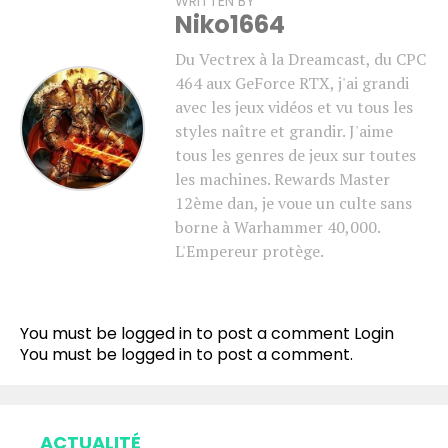
WRITTEN BY
Niko1664
Du Vectrex à la Dreamcast, du CPC
464 aux GeForce RTX, j'ai grandi
avec les jeux vidéos et vu tous les
styles naître et grandir. J'aime
tous les genres de jeux sur toutes
les machines. Rewards Master
12ème dan, je voue un culte sans
borne à Warhammer 40,000.
L'Empereur protège.
You must be logged in to post a comment
Login
You must be
logged in
to post a comment.
ACTUALITÉ