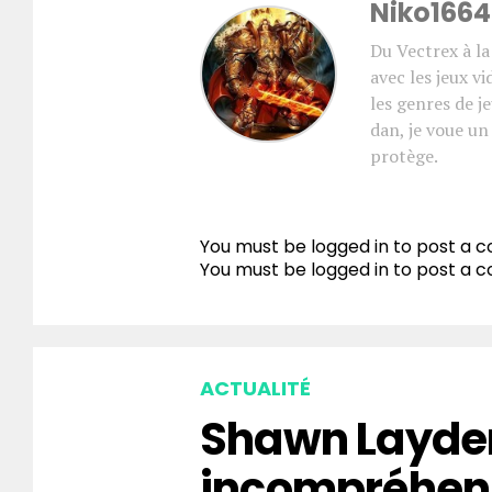
Niko1664
Du Vectrex à l
avec les jeux vi
les genres de 
dan, je voue u
protège.
You must be logged in to post a
You must be
logged in
to post a 
ACTUALITÉ
Shawn Layden
incompréhen