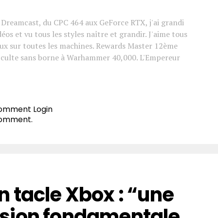
a Dreamcast, du CPC 464 aux GeForce RTX, j'ai grandi
déos et vu tous les styles naître et grandir. J'aime tous
jeux sur toutes les machines. Rewards Master 12ème
n culte sans borne à Warhammer 40,000. L'Empereur
 comment
Login
comment.
 tacle Xbox : “une
sion fondamentale