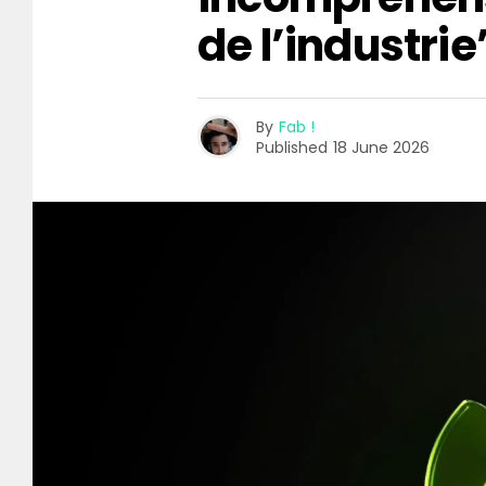
de l’industrie
By
Fab !
Published
18 June 2026