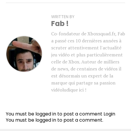
WRITTEN BY
Fab !
Co-fondateur de Xboxsquad.fr, Fab
a passé ces 10 dernières années à
scruter attentivement l'actualité
jeu vidéo et plus particulièrement
celle de Xbox. Auteur de milliers
de news, de centaines de vidéos il
est désormais un expert de la
marque qui partage sa passion
vidéoludique ici !
You must be logged in to post a comment
Login
You must be
logged in
to post a comment.