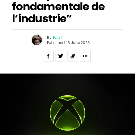
fondamentale de
l’industrie”
By
Fab !
Published
18 June 2026