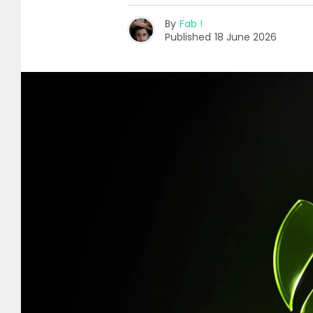
By
Fab !
Published
18 June 2026