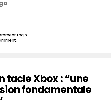
ga
 comment
Login
comment.
 tacle Xbox : “une
sion fondamentale
”