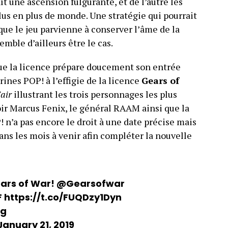
t une ascension fulgurante, et de l’autre les
lus en plus de monde. Une stratégie qui pourrait
 que le jeu parvienne à conserver l’âme de la
mble d’ailleurs être le cas.
ue la licence prépare doucement son entrée
rines POP! à l’effigie de la licence
Gears of
air
illustrant les trois personnages les plus
ir Marcus Fenix, le général RAAM ainsi que la
 n’a pas encore le droit à une date précise mais
ans les mois à venir afin compléter la nouvelle
ears of War!
@Gearsofwar
F
https://t.co/FUQDzy1Dyn
Hg
January 21, 2019