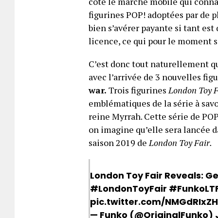
coté le marché mobile qui connaî
figurines POP! adoptées par de p
bien s’avérer payante si tant est
licence, ce qui pour le moment se
C’est donc tout naturellement q
avec l’arrivée de 3 nouvelles figu
war.
Trois figurines
London Toy F
emblématiques de la série à savo
reine Myrrah. Cette série de POP!
on imagine qu’elle sera lancée d
saison 2019 de
London Toy Fair.
London Toy Fair Reveals: G
#LondonToyFair
#FunkoLT
pic.twitter.com/NMGdRIxZ
— Funko (@OriginalFunko)