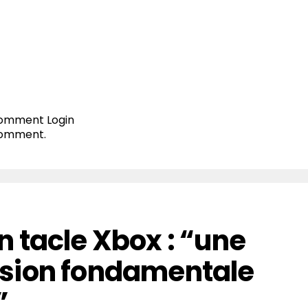
 comment
Login
comment.
 tacle Xbox : “une
sion fondamentale
”