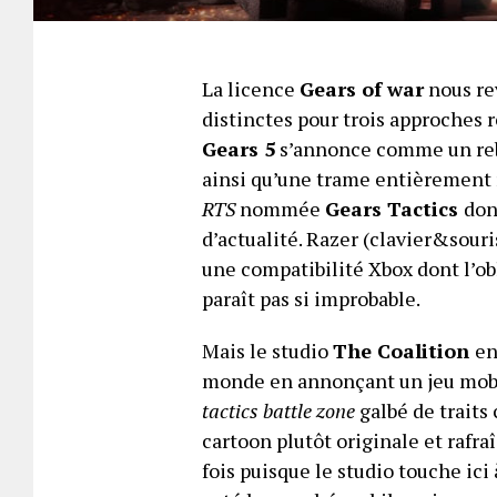
La licence
Gears of war
nous re
distinctes pour trois approches 
Gears 5
s’annonce comme un rebo
ainsi qu’une trame entièrement 
RTS
nommée
Gears Tactics
don
d’actualité. Razer (clavier&sou
une compatibilité Xbox dont l’ob
paraît pas si improbable.
Mais le studio
The Coalition
en
monde en annonçant un jeu mob
tactics battle zone
galbé de traits
cartoon plutôt originale et rafr
fois puisque le studio touche ic