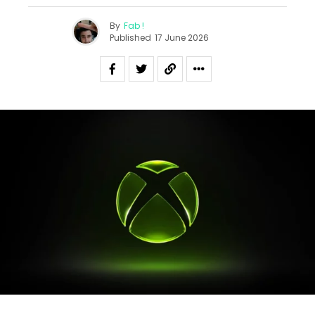
By
Fab !
Published
17 June 2026