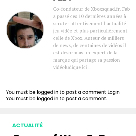
Co-fondateur de Xboxsquad.fr, Fab
a passé ces 10 dernières années à
scruter attentivement l'actualité
jeu vidéo et plus particulièrement
celle de Xbox. Auteur de milliers
de news, de centaines de vidéos il
est désormais un expert de la
marque qui partage sa passion
vidéoludique ici !
You must be logged in to post a comment
Login
You must be
logged in
to post a comment.
ACTUALITÉ