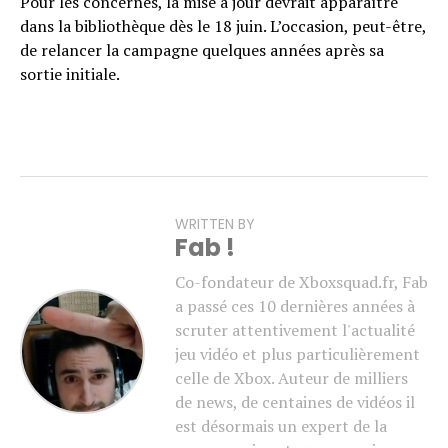
Pour les concernés, la mise à jour devrait apparaître
dans la bibliothèque dès le 18 juin. L’occasion, peut-être,
de relancer la campagne quelques années après sa
sortie initiale.
WRITTEN BY
Fab !
Co-fondateur de Xboxsquad.fr, Fab
a passé ces 10 dernières années à
scruter attentivement l'actualité
jeu vidéo et plus particulièrement
celle de Xbox. Auteur de milliers
de news, de centaines de vidéos il
est désormais un expert de la