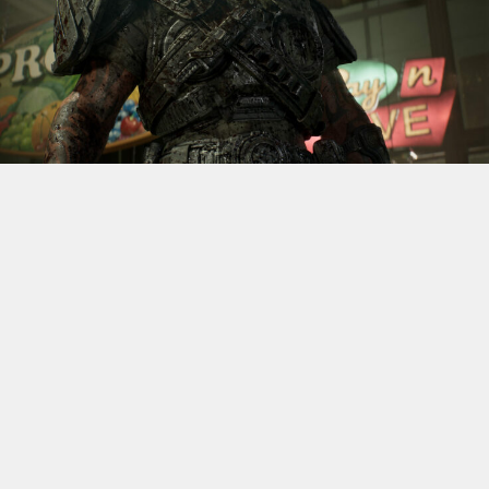
S’il fallait retenir un seul jeu du dernier
Xbox Games
Showcase,
beaucoup citeraient
Gears of War: E-Day
. Et
ça tombe bien, l’exclusivité console de The Coalition
était de retour aujourd’hui, cette fois à l’occasion du
State of Unreal 2026. A la clé : une nouvelle démo
technique mettant en avant, naturellement, la
puissance d’Unreal Engine.
Cette séquence, confirmée comme tournant sur Xbox
Series X à 60 images par seconde, a été commentée par