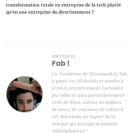
transformation totale en entreprise de la tech plutôt
qu’en une entreprise du divertissement ?
WRITTEN BY
Fab !
Co-fondateur de Xboxsquad.fr, Fab
a passé ces 10 dernières années à
scruter attentivement l'actualité
jeu vidéo et plus particulièrement
celle de Xbox. Auteur de milliers
de news, de centaines de vidéos il
est désormais un expert de la
marque qui partage sa passion
vidéoludique ici !