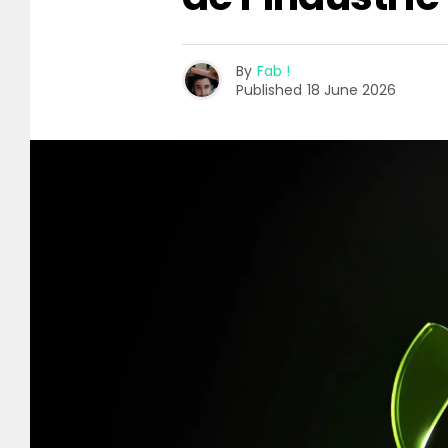
By
Fab !
Published
18 June 2026