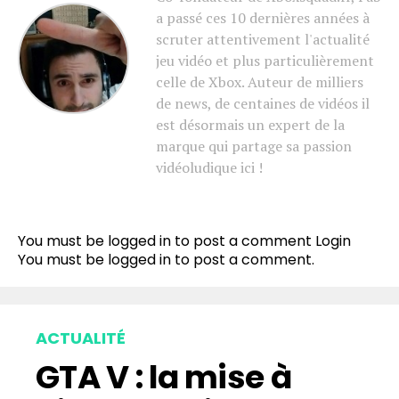
a passé ces 10 dernières années à
scruter attentivement l'actualité
jeu vidéo et plus particulièrement
celle de Xbox. Auteur de milliers
de news, de centaines de vidéos il
est désormais un expert de la
marque qui partage sa passion
vidéoludique ici !
You must be logged in to post a comment
Login
You must be
logged in
to post a comment.
ACTUALITÉ
GTA V : la mise à