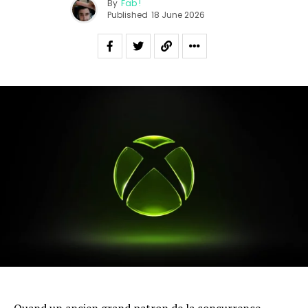
By
Fab !
Published
18 June 2026
Quand un ancien grand patron de la concurrence