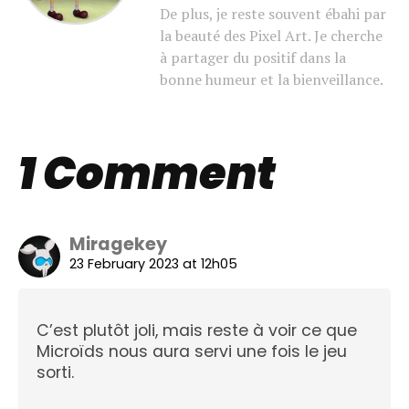
De plus, je reste souvent ébahi par
la beauté des Pixel Art. Je cherche
à partager du positif dans la
bonne humeur et la bienveillance.
1 Comment
Miragekey
23 February 2023 at 12h05
C’est plutôt joli, mais reste à voir ce que
Microïds nous aura servi une fois le jeu
sorti.