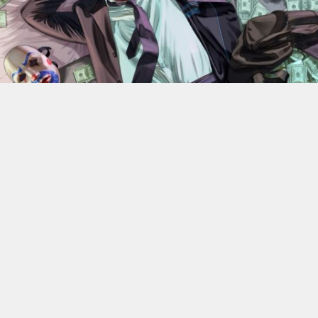
En 2022, Rockstar Games
dévoilaient les versions Xbox
Series X et Series S de
Grand Theft Auto V
.
Des versions
qui bénéficiant d’améliorations visuelles et techniques
par rapport aux moutures Xbox One mais qui n’était
alors pas gratuite. 4 ans plus tard, l’éditeur change sa
politique : à partir du 18 juin, elle ne coûtera plus rien, à
condition de posséder la version numérique du jeu sur
Xbox One.
C’est donc Rockstar qui a confirmé l’information. Les
détenteurs de la version PS4, quelle qu’elle soit, ou de la