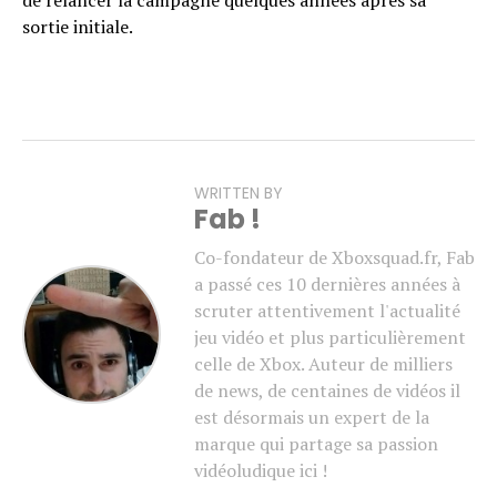
de relancer la campagne quelques années après sa
sortie initiale.
WRITTEN BY
Fab !
Co-fondateur de Xboxsquad.fr, Fab
a passé ces 10 dernières années à
scruter attentivement l'actualité
jeu vidéo et plus particulièrement
celle de Xbox. Auteur de milliers
de news, de centaines de vidéos il
est désormais un expert de la
marque qui partage sa passion
vidéoludique ici !