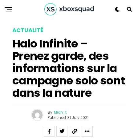
ACTUALITÉ
Flipboard
Halo Infinite –
Reddit
Prenez garde, des
Pinterest
Whatsapp
informations sur la
Email
campagne solo sont
dans la nature
By
Mich_t
Published
31 July 2021