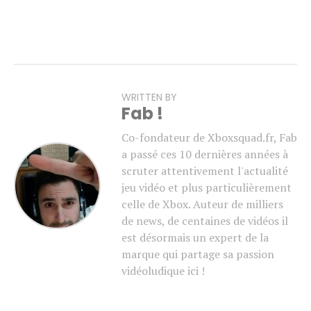
WRITTEN BY
Fab !
Co-fondateur de Xboxsquad.fr, Fab
a passé ces 10 dernières années à
scruter attentivement l'actualité
jeu vidéo et plus particulièrement
celle de Xbox. Auteur de milliers
de news, de centaines de vidéos il
est désormais un expert de la
marque qui partage sa passion
vidéoludique ici !