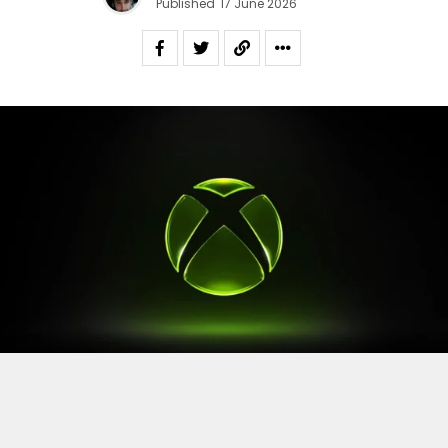
Published
17 June 2026
Après le
Xbox Games Showcase
de début juin, direction