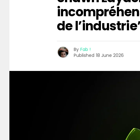
incompréhen
de l’industrie
By
Fab !
Published
18 June 2026