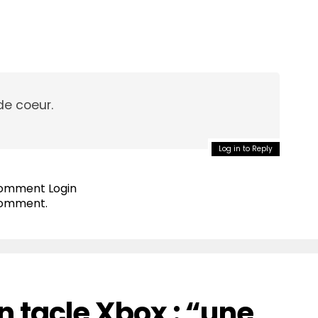
e coeur.
Log in to Reply
 comment
Login
comment.
 tacle Xbox : “une