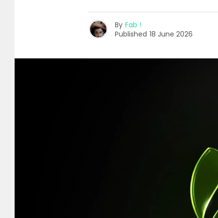
By
Fab !
Published
18 June 2026