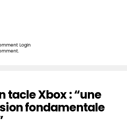
 comment
Login
comment.
 tacle Xbox : “une
sion fondamentale
”