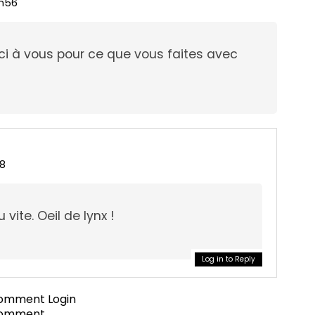
0h56
rci à vous pour ce que vous faites avec
08
u vite. Oeil de lynx !
Log in to Reply
 comment
Login
comment.