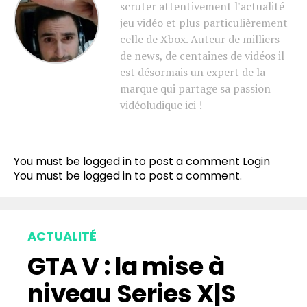
scruter attentivement l'actualité
jeu vidéo et plus particulièrement
celle de Xbox. Auteur de milliers
de news, de centaines de vidéos il
est désormais un expert de la
marque qui partage sa passion
vidéoludique ici !
You must be logged in to post a comment
Login
You must be
logged in
to post a comment.
ACTUALITÉ
GTA V : la mise à
niveau Series X|S