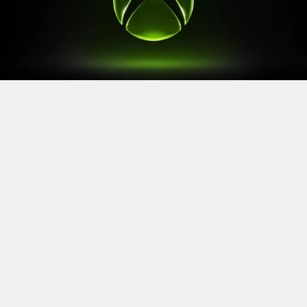
Après le
Xbox Games Showcase
de début juin, direction
l’Allemagne pour la prochaine grande échéance de
l’année vidéoludique. Car oui, Xbox a confirmé sa
présence à la Gamescom 2026, qui se tiendra du 26 au
30 août à Cologne.
Comme à son habitude, la marque y disposera d’un
stand permettant d’essayer ses prochaines sorties. Et si
Xbox reste discret sur le line-up présent, on sait déjà
que
Gears of War: E-Day
y aura une place particulière. Le
titre de The Coalition y sera en effet présent avec une