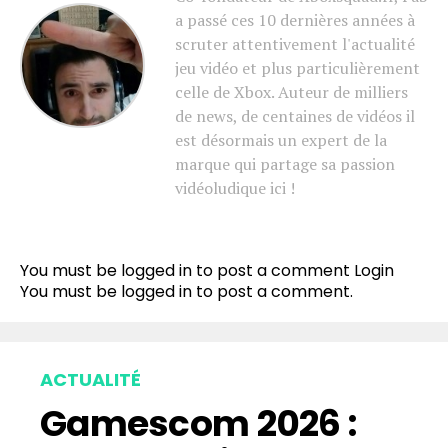
a passé ces 10 dernières années à
scruter attentivement l'actualité
jeu vidéo et plus particulièrement
celle de Xbox. Auteur de milliers
de news, de centaines de vidéos il
est désormais un expert de la
marque qui partage sa passion
vidéoludique ici !
You must be logged in to post a comment
Login
You must be
logged in
to post a comment.
ACTUALITÉ
Gamescom 2026 :