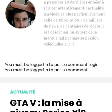
a passé ces 10 dernières années à
scruter attentivement l'actualité
jeu vidéo et plus particulièrement
celle de Xbox. Auteur de milliers
de news, de centaines de vidéos il
est désormais un expert de la
marque qui partage sa passion
vidéoludique ici !
You must be logged in to post a comment
Login
You must be
logged in
to post a comment.
ACTUALITÉ
GTA V : la mise à