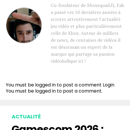
Co-fondateur de Xboxsquad.fr, Fab
a passé ces 10 dernières années à
scruter attentivement l'actualité
jeu vidéo et plus particulièrement
celle de Xbox. Auteur de milliers
de news, de centaines de vidéos il
est désormais un expert de la
marque qui partage sa passion
vidéoludique ici !
You must be logged in to post a comment
Login
You must be
logged in
to post a comment.
ACTUALITÉ
Gamescom 2026 :