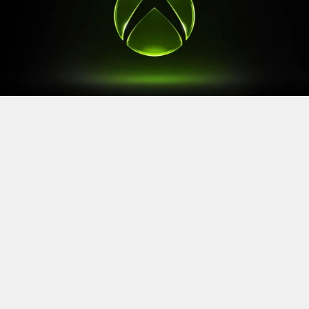
Après le
Xbox Games Showcase
de début juin, direction
l’Allemagne pour la prochaine grande échéance de
l’année vidéoludique. Car oui, Xbox a confirmé sa
présence à la Gamescom 2026, qui se tiendra du 26 au
30 août à Cologne.
Comme à son habitude, la marque y disposera d’un
stand permettant d’essayer ses prochaines sorties. Et si
Xbox reste discret sur le line-up présent, on sait déjà
que
Gears of War: E-Day
y aura une place particulière. Le