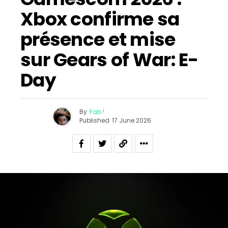
Xbox confirme sa
présence et mise
sur Gears of War: E-
Day
By
Fab !
Published
17 June 2026