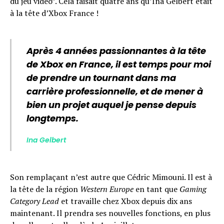
du jeu vidéo”. Cela faisait quatre ans qu’Ina Gelbert était
à la tête d’Xbox France !
Après 4 années passionnantes à la tête
de Xbox en France, il est temps pour moi
Flipboard
de prendre un tournant dans ma
carrière professionnelle, et de mener à
Reddit
bien un projet auquel je pense depuis
Pinterest
longtemps.
Whatsapp
Email
Ina Gelbert
Son remplaçant n’est autre que Cédric Mimouni. Il est à
la tête de la région
Western Europe
en tant que
Gaming
Category Lead
et travaille chez Xbox depuis dix ans
maintenant. Il prendra ses nouvelles fonctions, en plus