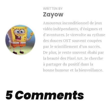
Email
WRITTEN BY
Zayow
Amoureux inconditionnel de jeux
vidéo indépendants, d’énigmes et
d’aventures. Je virevolte au rythme
des douces OST souvent coupées
par le scintillement d’un succès.
De plus, je reste souvent ébahi par
la beauté des Pixel Art. Je cherche
à partager du positif dans la
bonne humeur et la bienveillance.
5 Comments