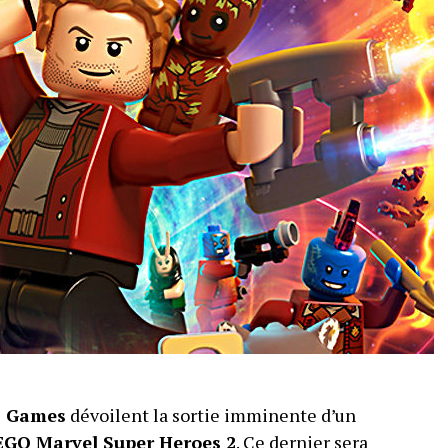
 Games
dévoilent la sortie imminente d’un
EGO Marvel Super Heroes 2
. Ce dernier sera