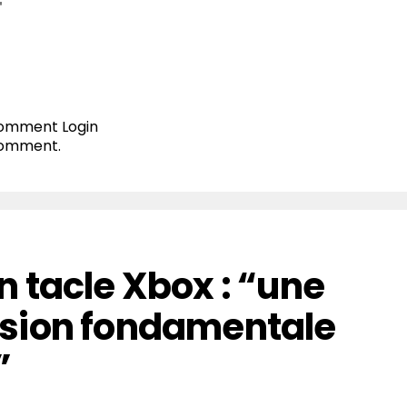
T
 comment
Login
comment.
 tacle Xbox : “une
sion fondamentale
”