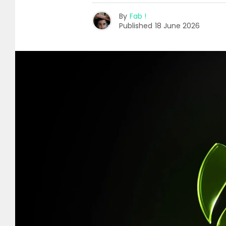
By
Fab !
Published
18 June 2026