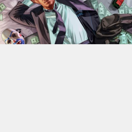
En 2022, Rockstar Games
dévoilaient les versions Xbox
Series X et Series S de
Grand Theft Auto V
.
Des versions
qui bénéficiant d’améliorations visuelles et techniques
par rapport aux moutures Xbox One mais qui n’était
alors pas gratuite. 4 ans plus tard, l’éditeur change sa
politique : à partir du 18 juin, elle ne coûtera plus rien, à
condition de posséder la version numérique du jeu sur
Xbox One.
C’est donc Rockstar qui a confirmé l’information. Les