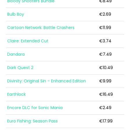
Bloody Shooters Bundle
€8.49
Bulb Boy
€2.69
Cartoon Network: Battle Crashers
€11.99
Claire: Extended Cut
€3.74
Dandara
€7.49
Dark Quest 2
€10.49
Divinity: Original Sin – Enhanced Edition
€9.99
Earthlock
€16.49
Encore DLC for Sonic Mania
€2.49
Euro Fishing: Season Pass
€17.99