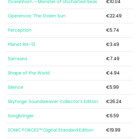
Oceanhorn – Monster of Uncharted Seas
€10.04
Operencia: The Stolen Sun
€22.49
Perception
€5.74
Planet RIX-13
€3.49
Samsara
€7.49
Shape of the World
€4.94
Silence
€5.99
Skyforge: Soundweaver Collector’s Edition
€26.24
Songbringer
€6.59
SONIC FORCES™ Digital Standard Edition
€19.99