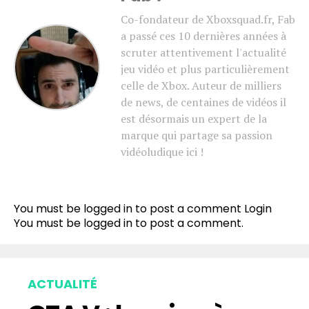
Co-fondateur de Xboxsquad.fr, Fab
a passé ces 10 dernières années à
scruter attentivement l'actualité
jeu vidéo et plus particulièrement
celle de Xbox. Auteur de milliers
de news, de centaines de vidéos il
est désormais un expert de la
marque qui partage sa passion
vidéoludique ici !
You must be logged in to post a comment
Login
You must be
logged in
to post a comment.
ACTUALITÉ