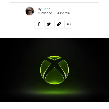
By
Fab !
Published
18 June 2026