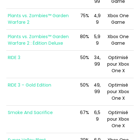
99
Game
Plants vs. Zombies™ Garden
75%
4,9
Xbox One
Warfare 2
9
Game
Plants vs. Zombies™ Garden
80%
5,9
Xbox One
Warfare 2 : Édition Deluxe
9
Game
RIDE 3
50%
34,
Optimisé
99
pour Xbox
One X
RIDE 3 – Gold Edition
50%
49,
Optimisé
99
pour Xbox
One X
Smoke And Sacrifice
67%
6,5
Optimisé
9
pour Xbox
One X
Super Volley Blast
30%
6,9
Xbox One