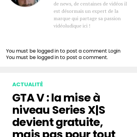
de news, de centaines de vidéos il
est désormais un expert de la
marque qui partage sa passion
vidéoludique ici !
You must be logged in to post a comment
Login
You must be
logged in
to post a comment.
ACTUALITÉ
GTA V : la mise à
niveau Series X|S
devient gratuite,
mais pas pour tout