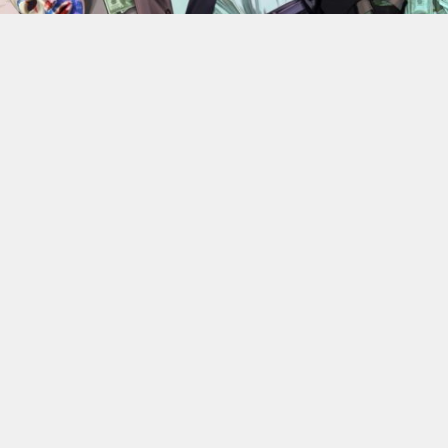
En 2022, Rockstar Games
dévoilaient les versions Xbox
Series X et Series S de
Grand Theft Auto V
.
Des versions
qui bénéficiant d’améliorations visuelles et techniques
par rapport aux moutures Xbox One mais qui n’était
alors pas gratuite. 4 ans plus tard, l’éditeur change sa
politique : à partir du 18 juin, elle ne coûtera plus rien, à
condition de posséder la version numérique du jeu sur
Xbox One.
C’est donc Rockstar qui a confirmé l’information. Les
détenteurs de la version PS4, quelle qu’elle soit, ou de la
version numérique Xbox One de GTA V pourront passer
gratuitement aux versions PS5 ou Xbox Series X|S. Cette
offre permettra naturellement de migrer aussi leur
progression en Story Mode et en ligne. Une annonce qui
coïncide avec la révélation du Kortz Center Heist pour