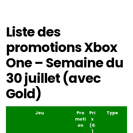
Liste des
promotions Xbox
One – Semaine du
30 juillet (avec
Gold)
Jeu
Pro
Pri
Type
moti
x
on
(€
)