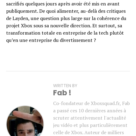
sacrifiés quelques jours après avoir été mis en avant
publiquement. De quoi alimenter, au-delà des critiques
de Layden, une question plus large sur la cohérence du
projet Xbox sous sa nouvelle direction. Et surtout, sa
transformation totale en entreprise de la tech plutôt
qu’en une entreprise du divertissement ?
WRITTEN BY
Fab !
Co-fondateur de Xboxsquad.fr, Fab
a passé ces 10 dernières années à
scruter attentivement l'actualité
jeu vidéo et plus particulièrement
celle de Xbox. Auteur de milliers