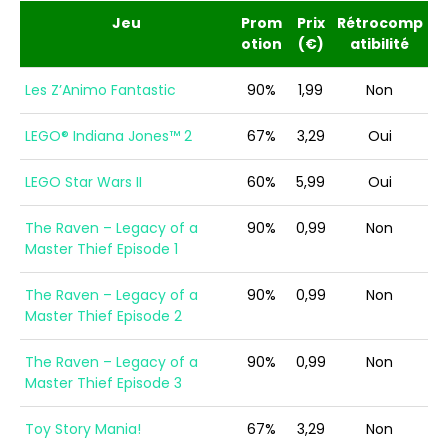
Jeu
Prom
Prix
Rétrocomp
otion
(€)
atibilité
Les Z’Animo Fantastic
90%
1,99
Non
LEGO® Indiana Jones™ 2
67%
3,29
Oui
LEGO Star Wars II
60%
5,99
Oui
The Raven – Legacy of a
90%
0,99
Non
Master Thief Episode 1
The Raven – Legacy of a
90%
0,99
Non
Master Thief Episode 2
The Raven – Legacy of a
90%
0,99
Non
Master Thief Episode 3
Toy Story Mania!
67%
3,29
Non