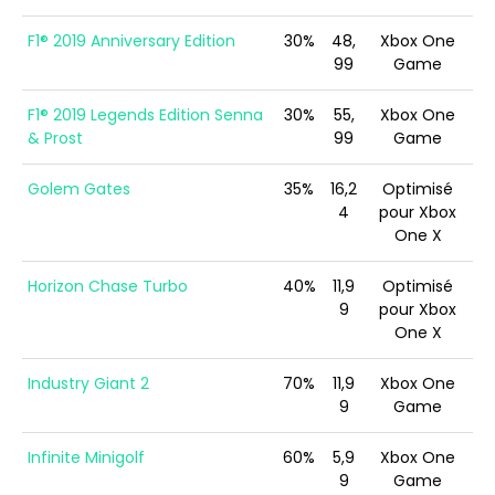
F1® 2019 Anniversary Edition
30%
48,
Xbox One
99
Game
F1® 2019 Legends Edition Senna
30%
55,
Xbox One
& Prost
99
Game
Golem Gates
35%
16,2
Optimisé
4
pour Xbox
One X
Horizon Chase Turbo
40%
11,9
Optimisé
9
pour Xbox
One X
Industry Giant 2
70%
11,9
Xbox One
9
Game
Infinite Minigolf
60%
5,9
Xbox One
9
Game