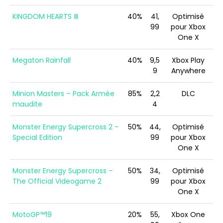
KINGDOM HEARTS Ⅲ
40%
41,
Optimisé
99
pour Xbox
One X
Megaton Rainfall
40%
9,5
Xbox Play
9
Anywhere
Minion Masters – Pack Armée
85%
2,2
DLC
maudite
4
Monster Energy Supercross 2 –
50%
44,
Optimisé
Special Edition
99
pour Xbox
One X
Monster Energy Supercross –
50%
34,
Optimisé
The Official Videogame 2
99
pour Xbox
One X
MotoGP™19
20%
55,
Xbox One