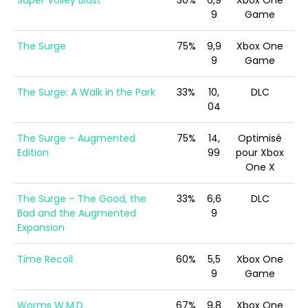
9
Game
The Surge
75%
9,9
Xbox One
9
Game
The Surge: A Walk in the Park
33%
10,
DLC
04
The Surge – Augmented
75%
14,
Optimisé
Edition
99
pour Xbox
One X
The Surge – The Good, the
33%
6,6
DLC
Bad and the Augmented
9
Expansion
Time Recoil
60%
5,5
Xbox One
9
Game
Worms W.M.D
67%
9,8
Xbox One