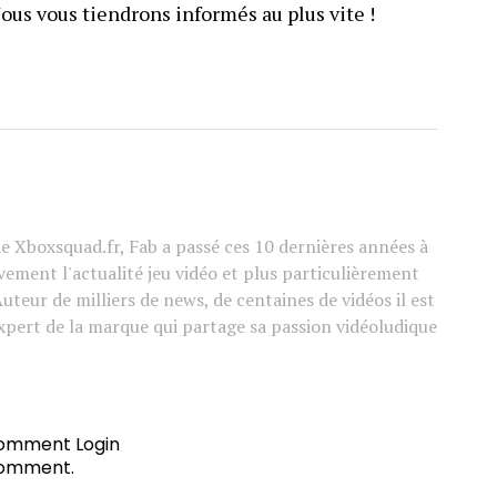
us vous tiendrons informés au plus vite !
e Xboxsquad.fr, Fab a passé ces 10 dernières années à
vement l'actualité jeu vidéo et plus particulièrement
Auteur de milliers de news, de centaines de vidéos il est
xpert de la marque qui partage sa passion vidéoludique
 comment
Login
comment.