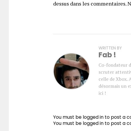
dessus dans les commentaires. No
WRITTEN BY
Fab !
Co-fondateur d
scruter attenti
celle de Xbox. 
désormais un e
ici !
You must be logged in to post a
You must be
logged in
to post a 