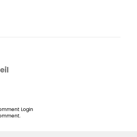
eil
 comment
Login
comment.