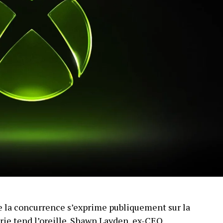
 la concurrence s’exprime publiquement sur la
trie tend l’oreille. Shawn Layden, ex-CEO