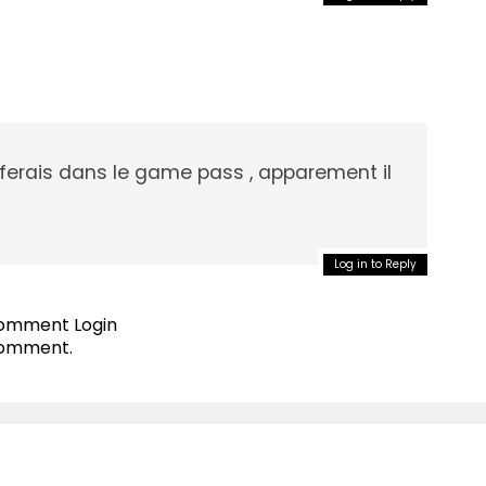
e ferais dans le game pass , apparement il
Log in to Reply
 comment
Login
comment.