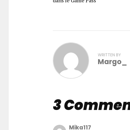
dans le Game Pass
WRITTEN BY
Margo_
3 Commen
Mika117