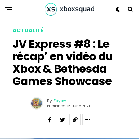
ACTUALITÉ
JV Express #8 : Le
récap’ en vidéo du
Flipboard
Xbox & Bethesda
Reddit
Games Showcase
Pinterest
Whatsapp
Email
By
Zayow
Published
15 June 2021