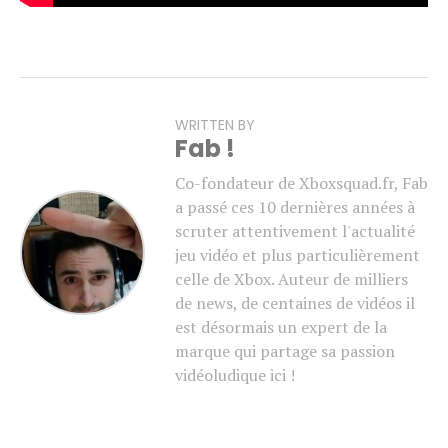
WRITTEN BY
Fab !
Co-fondateur de Xboxsquad.fr, Fab
a passé ces 10 dernières années à
scruter attentivement l'actualité
jeu vidéo et plus particulièrement
celle de Xbox. Auteur de milliers
de news, de centaines de vidéos il
est désormais un expert de la
marque qui partage sa passion
vidéoludique ici !