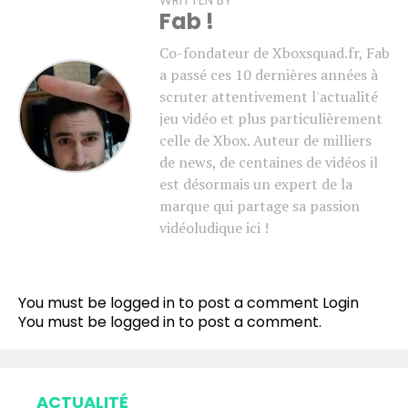
WRITTEN BY
Fab !
Co-fondateur de Xboxsquad.fr, Fab
a passé ces 10 dernières années à
scruter attentivement l'actualité
jeu vidéo et plus particulièrement
celle de Xbox. Auteur de milliers
de news, de centaines de vidéos il
est désormais un expert de la
marque qui partage sa passion
vidéoludique ici !
You must be logged in to post a comment
Login
You must be
logged in
to post a comment.
ACTUALITÉ