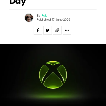
Day
By
Fab !
Published
17 June 2026