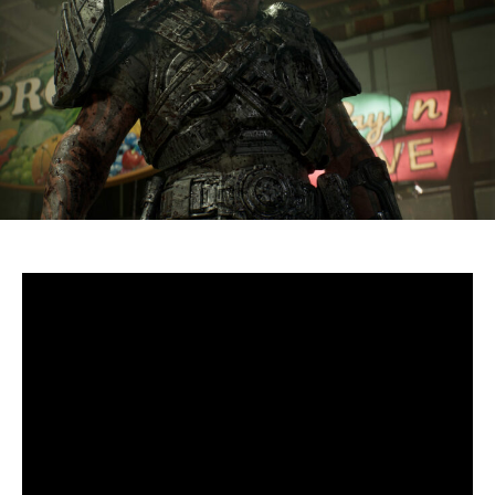
S’il fallait retenir un seul jeu du dernier
Xbox Games
Showcase,
beaucoup citeraient
Gears of War: E-Day
. Et
ça tombe bien, l’exclusivité console de The Coalition
était de retour aujourd’hui, cette fois à l’occasion du
State of Unreal 2026. A la clé : une nouvelle démo
technique mettant en avant, naturellement, la
puissance d’Unreal Engine.
Cette séquence, confirmée comme tournant sur Xbox