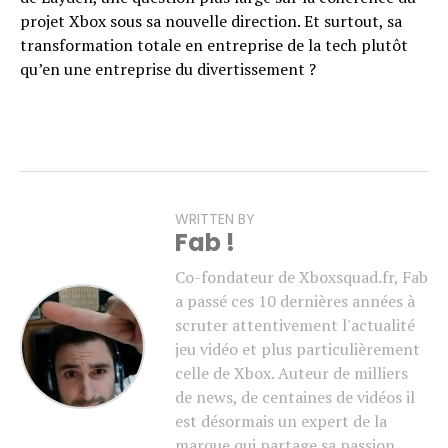
projet Xbox sous sa nouvelle direction. Et surtout, sa
transformation totale en entreprise de la tech plutôt
qu’en une entreprise du divertissement ?
WRITTEN BY
Fab !
Co-fondateur de Xboxsquad.fr, Fab
a passé ces 10 dernières années à
scruter attentivement l'actualité
jeu vidéo et plus particulièrement
celle de Xbox. Auteur de milliers
de news, de centaines de vidéos il
est désormais un expert de la
marque qui partage sa passion