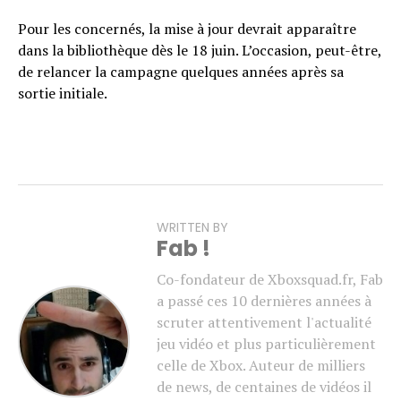
Pour les concernés, la mise à jour devrait apparaître
dans la bibliothèque dès le 18 juin. L’occasion, peut-être,
de relancer la campagne quelques années après sa
sortie initiale.
WRITTEN BY
Fab !
Co-fondateur de Xboxsquad.fr, Fab
a passé ces 10 dernières années à
scruter attentivement l'actualité
jeu vidéo et plus particulièrement
celle de Xbox. Auteur de milliers
de news, de centaines de vidéos il