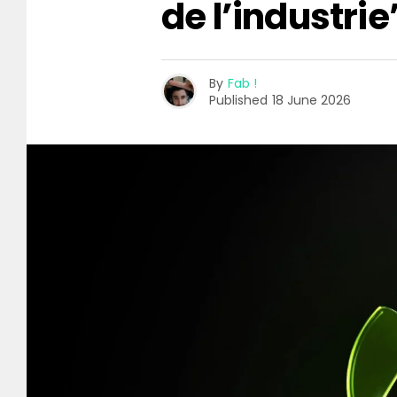
de l’industrie
By
Fab !
Published
18 June 2026