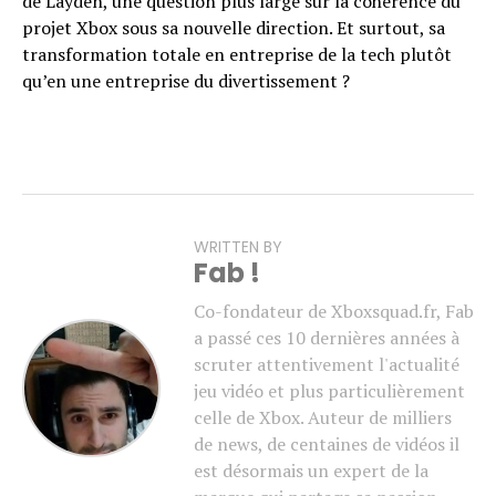
de Layden, une question plus large sur la cohérence du
projet Xbox sous sa nouvelle direction. Et surtout, sa
transformation totale en entreprise de la tech plutôt
qu’en une entreprise du divertissement ?
WRITTEN BY
Fab !
Co-fondateur de Xboxsquad.fr, Fab
a passé ces 10 dernières années à
scruter attentivement l'actualité
jeu vidéo et plus particulièrement
celle de Xbox. Auteur de milliers
de news, de centaines de vidéos il
est désormais un expert de la