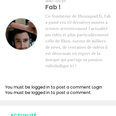
WRITTEN BY
Fab !
Co-fondateur de Xboxsquad.fr, Fab
a passé ces 10 dernières années à
scruter attentivement l'actualité
jeu vidéo et plus particulièrement
celle de Xbox. Auteur de milliers
de news, de centaines de vidéos il
est désormais un expert de la
marque qui partage sa passion
vidéoludique ici !
You must be logged in to post a comment
Login
You must be
logged in
to post a comment.
ACTUALITÉ