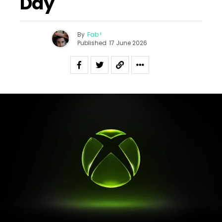
Day
By
Fab !
Published
17 June 2026