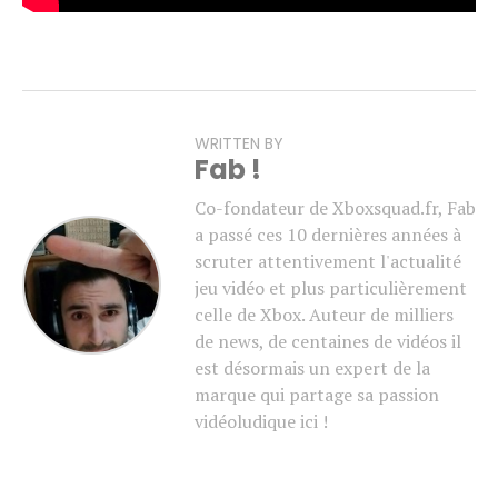
WRITTEN BY
Fab !
Co-fondateur de Xboxsquad.fr, Fab
a passé ces 10 dernières années à
scruter attentivement l'actualité
jeu vidéo et plus particulièrement
celle de Xbox. Auteur de milliers
de news, de centaines de vidéos il
est désormais un expert de la
marque qui partage sa passion
vidéoludique ici !