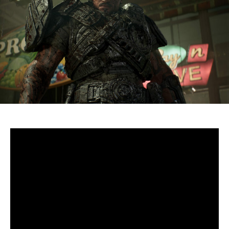
S’il fallait retenir un seul jeu du dernier
Xbox Games
Showcase,
beaucoup citeraient
Gears of War: E-Day
. Et
ça tombe bien, l’exclusivité console de The Coalition
était de retour aujourd’hui, cette fois à l’occasion du
State of Unreal 2026. A la clé : une nouvelle démo
technique mettant en avant, naturellement, la
puissance d’Unreal Engine.