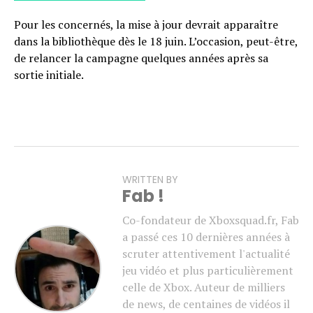
Pour les concernés, la mise à jour devrait apparaître
dans la bibliothèque dès le 18 juin. L’occasion, peut-être,
de relancer la campagne quelques années après sa
sortie initiale.
WRITTEN BY
Fab !
Co-fondateur de Xboxsquad.fr, Fab
a passé ces 10 dernières années à
scruter attentivement l'actualité
jeu vidéo et plus particulièrement
celle de Xbox. Auteur de milliers
de news, de centaines de vidéos il