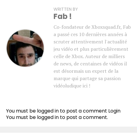
WRITTEN BY
Fab !
Co-fondateur de Xboxsquad.fr, Fab
a passé ces 10 dernières années à
scruter attentivement l'actualité
jeu vidéo et plus particulièrement
celle de Xbox. Auteur de milliers
de news, de centaines de vidéos il
est désormais un expert de la
marque qui partage sa passion
vidéoludique ici !
Flipboard
Reddit
You must be logged in to post a comment
Login
Pinterest
You must be
logged in
to post a comment.
Whatsapp
Email